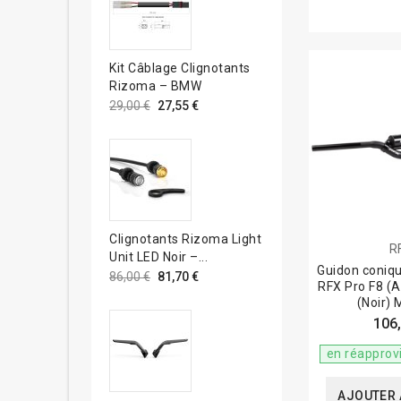
Kit Câblage Clignotants
Rizoma – BMW
29,00 €
27,55 €
Clignotants Rizoma Light
R
Unit LED Noir –...
Guidon coniq
86,00 €
81,70 €
RFX Pro F8 (Av
(Noir) 
106,
en réapprov
AJOUTER 