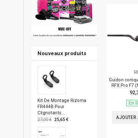
Nouveaux produits
R
Guidon coniq
RFX Pro F7 (
92,
Kit De Montage Rizoma
En S
FR444B Pour
Clignotants...
AJOUTER 
27,00 €
25,65 €