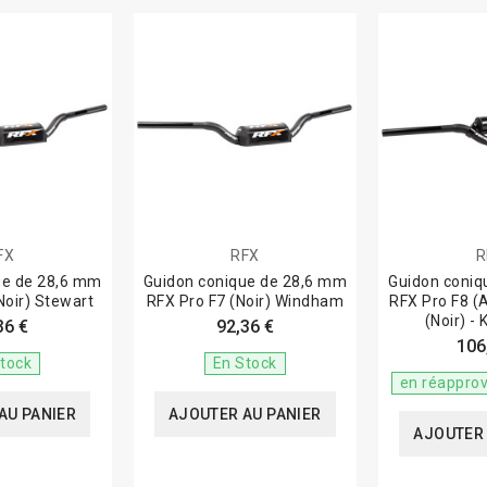
FX
RFX
R
ue de 28,6 mm
Guidon conique de 28,6 mm
Guidon coniq
Noir) Stewart
RFX Pro F7 (Noir) Windham
RFX Pro F8 (A
(Noir) -
36 €
92,36 €
106
tock
En Stock
en réappro
AU PANIER
AJOUTER AU PANIER
AJOUTER 