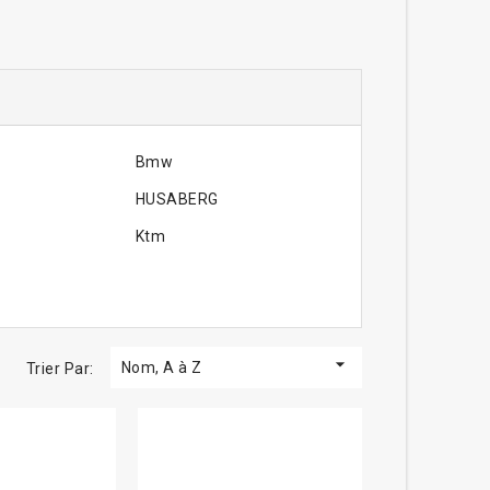
Bmw
HUSABERG
Ktm

Nom, A à Z
Trier Par: