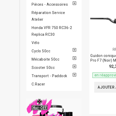
Pièces - Accessoires
Réparation Service
Atelier
Honda VFR 750 RC36-2
Replica RC30
Vélo
R
Cyclo 50cc
Guidon coniqu
Mécaboite 50cc
Pro F7 (Noir) 
92,
Scooter 50cc
en réapprov
Transport - Paddock
C.Racer
AJOUTER 