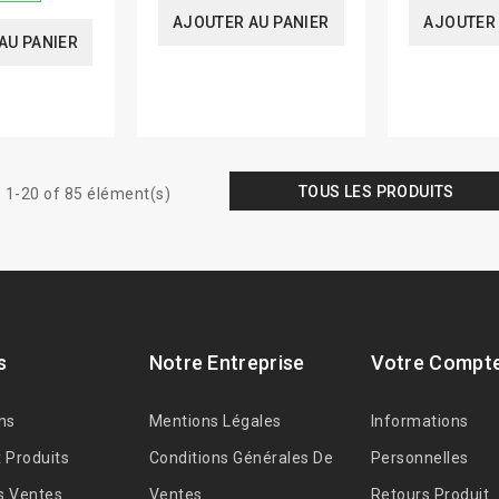
AJOUTER AU PANIER
AJOUTER 
AU PANIER
TOUS LES PRODUITS
 1-20 of 85 élément(s)
s
Notre Entreprise
Votre Compt
ns
Mentions Légales
Informations
 Produits
Conditions Générales De
Personnelles
s Ventes
Ventes
Retours Produit