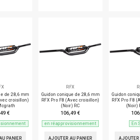
FX
RFX
R
ue de 28,6 mm
Guidon conique de 28,6 mm
Guidon coniq
ec croisillon)
RFX Pro F8 (Avec croisillon)
RFX Pro F8 (A
Mcgrath
(Noir) RC
(Noir)
49 €
106,49 €
106
isionnement
en réapprovisionnement
En 
AU PANIER
AJOUTER AU PANIER
AJOUTER 