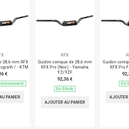
FX
RFX
R
e 28,6 mm RFX
Guidon conique de 28,6 mm
Guidon coniq
Mcgrath / - KTM
RFX Pro (Noir) - Yamaha
RFX Pro F
YZ/YZF
36 €
92,
92,36 €
isionnement
En 
En Stock
AU PANIER
AJOUTER 
AJOUTER AU PANIER