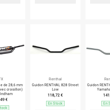
FX
Renthal
Ren
ue de 28,6 mm
Guidon RENTHAL 828 Street
Guidon RENTH
ec croisillon)
Low
Yamaha
Windham
118,72 €
141
49 €
En Stock
En 
tock