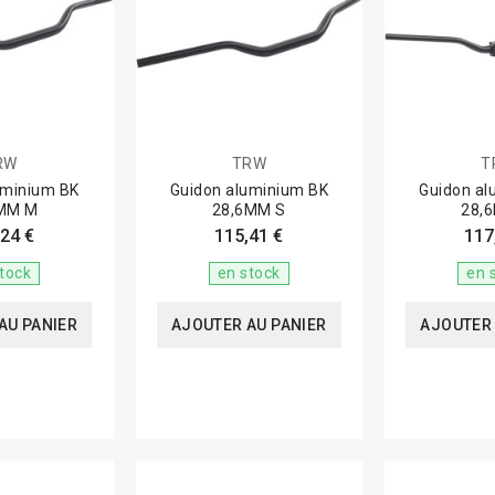
RW
TRW
T
uminium BK
Guidon aluminium BK
Guidon al
MM M
28,6MM S
28,
24 €
115,41 €
117
tock
en stock
en 
AU PANIER
AJOUTER AU PANIER
AJOUTER 