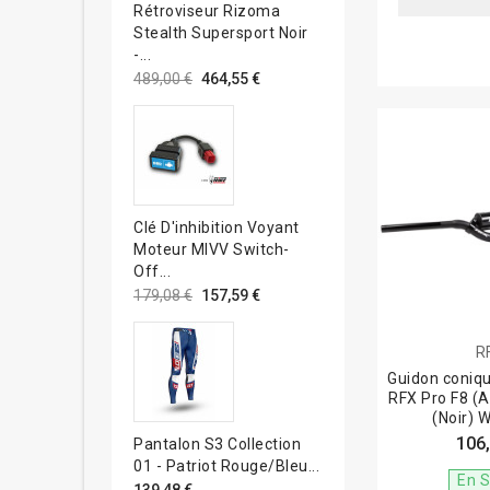
Rétroviseur Rizoma
Stealth Supersport Noir
-...
489,00 €
464,55 €
Clé D'inhibition Voyant
Moteur MIVV Switch-
Off...
179,08 €
157,59 €
R
Guidon coniq
RFX Pro F8 (Av
(Noir) 
106,
Pantalon S3 Collection
01 - Patriot Rouge/bleu...
En S
139,48 €