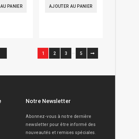
AU PANIER
AJOUTER AU PANIER
…
1
2
3
5
e
Notre Newsletter
Abonnez-vous à notre dernière
newsletter pour être informé des
nouveautés et remises spéciales.