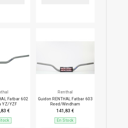
thal
Renthal
AL Fatbar 602
Guidon RENTHAL Fatbar 603
 YZ/YZF
Reed/Windham
,83 €
141,83 €
Stock
En Stock