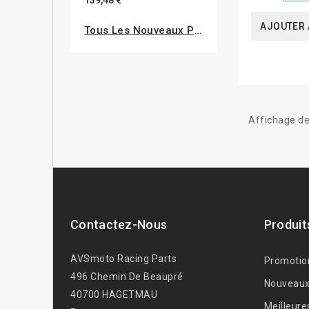
AJOUTER 
Tous Les Nouveaux Produits
Affichage de
Contactez-Nous
Produit
AVSmoto Racing Parts
Promotio
496 Chemin De Beaupré
Nouveaux
40700 HAGETMAU
Meilleure