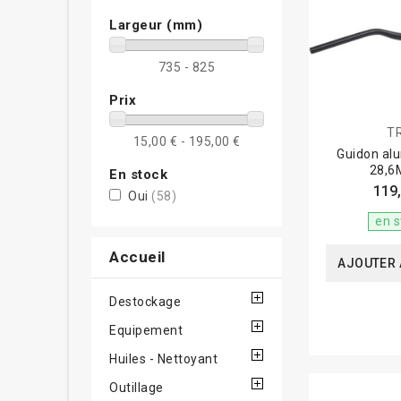
Largeur (mm)
735 - 825
Prix
T
15,00 € - 195,00 €
Guidon al
28,6
En stock
119,
Oui
(58)
en s
Accueil
AJOUTER 
Destockage
Equipement
Huiles - Nettoyant
Outillage