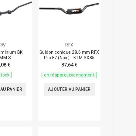
RW
RFX
uminium BK
Guidon conique 28,6 mm RFX
6MM S
Pro F7 (Noir) - KTM SX85
,08 €
87,64 €
stock
en réapprovisionnement
AU PANIER
AJOUTER AU PANIER