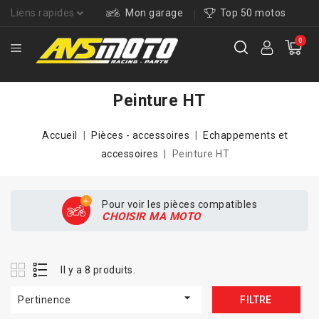
Liens rapides
Mon garage
Top 50 motos
0
Peinture HT
Accueil
Pièces - accessoires
Echappements et
accessoires
Peinture HT
Pour voir les pièces compatibles
CHOISIR MA MOTO
Il y a 8 produits.

Pertinence
FILTRE