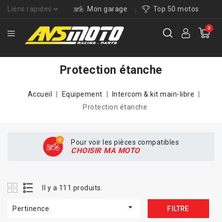
Liens rapides
Mon garage
Top 50 motos
0
Protection étanche
Accueil
Equipement
Intercom & kit main-libre
Protection étanche
Pour voir les pièces compatibles
CHOISIR MA MOTO
Il y a 111 produits.

Pertinence
FILTRE