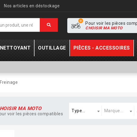
Nos articles en déstockage
Pour voir les pièces com
CHOISIR MA MOTO
- NETTOYANT
OUTILLAGE
PIÈCES - ACCESSOIRES
Freinage
Type
Marque
A
HOISIR MA MOTO
Type...
Marque...
our voir les pièces compatibles