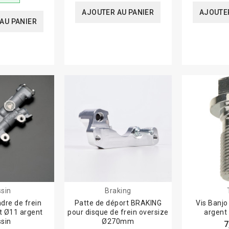
AJOUTER AU PANIER
AJOUTER
AU PANIER
ssin
Braking
ndre de frein
Patte de déport BRAKING
Vis Banjo
rt Ø11 argent
pour disque de frein oversize
argent
ssin
Ø270mm
7