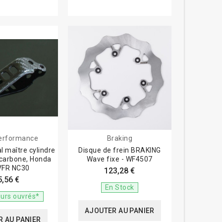
erformance
Braking
l maître cylindre
Disque de frein BRAKING
 carbone, Honda
Wave fixe - WF4507
VFR NC30
123,28 €
5,56 €
En Stock
ours ouvrés*
AJOUTER AU PANIER
 AU PANIER