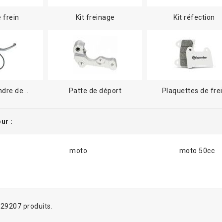
e frein
Kit freinage
Kit réfection
ndre de...
Patte de déport
Plaquettes de fre
ur :
moto
moto 50cc
a 29207 produits.