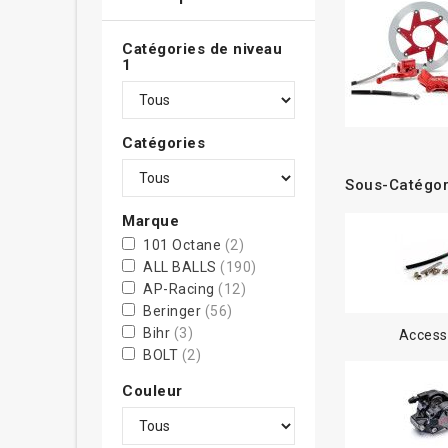
Catégories de niveau
1
Catégories
Sous-Catégor
Marque
101 Octane
(2)
ALL BALLS
(190)
AP-Racing
(12)
Beringer
(56)
Bihr
(3)
Access
BOLT
(2)
Braking
(46)
Couleur
Brembo
(985)
BREMBO RACING
(20)
CL BRAKES
(24)