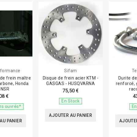
rformance
Sifam
Te
de frein maître
Disque de frein acier KTM -
Durite de
carbone, Honda
GASGAS - HUSQVARNA
renforcé,
 NSR
rac
75,50 €
08 €
4
En Stock
urs ouvrés*
En
AJOUTER AU PANIER
AU PANIER
AJOUTER