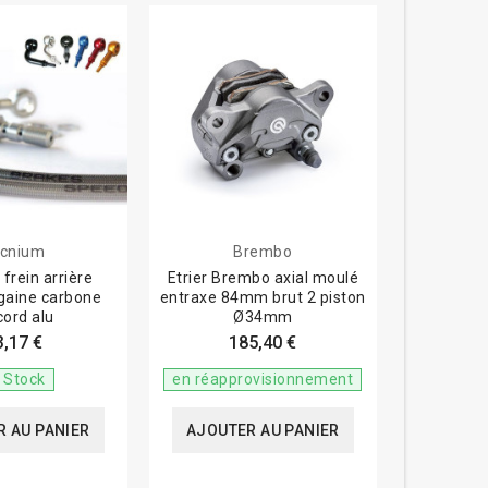
cnium
Brembo
 frein arrière
Etrier Brembo axial moulé
 gaine carbone
entraxe 84mm brut 2 piston
cord alu
Ø34mm
3,17 €
185,40 €
 Stock
en réapprovisionnement
 AU PANIER
AJOUTER AU PANIER