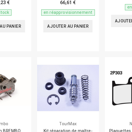
,23 €
66,61 €
en
Stock
en réapprovisionnement
AJOUTER
AU PANIER
AJOUTER AU PANIER
embo
TourMax
N
ein BREMBO
Kit réparation de maître-
Plaquettes 