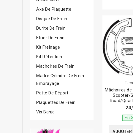
Ø34 - 30
(6)
Axe De Plaquette
Disque De Frein
Durite De Frein
Etrier De Frein
Kit Freinage
Kit Réfection
Machoires De Frein
Maitre Cylindre De Frein -
Tec
Embrayage
Mâchoires de
Patte De Déport
Scooter/S
Road/Quad 
Plaquettes De Frein
BA
24,
Vis Banjo
En 
AJOUTER 