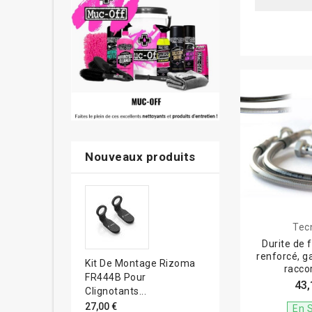
Nouveaux produits
Tec
Durite de f
renforcé, g
Kit De Montage Rizoma
racco
FR444B Pour
43,
Clignotants...
27,00 €
En 