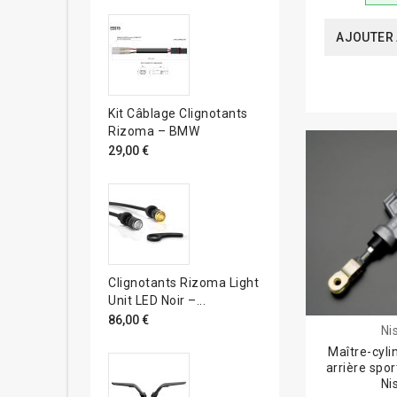
AJOUTER 
Kit Câblage Clignotants
Rizoma – BMW
29,00 €
Clignotants Rizoma Light
Unit LED Noir –...
86,00 €
Ni
Maître-cyli
arrière spo
Ni