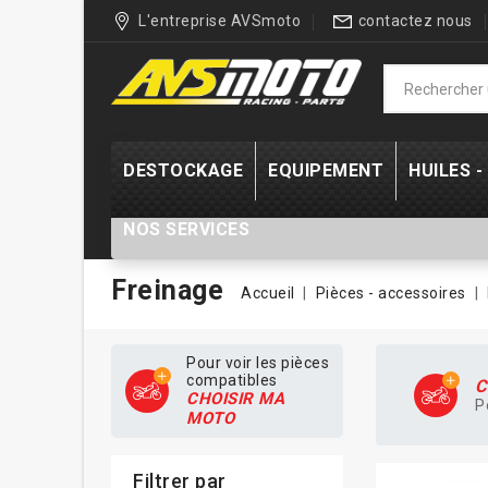
L'entreprise AVSmoto
contactez nous
DESTOCKAGE
EQUIPEMENT
HUILES 
NOS SERVICES
Freinage
Accueil
Pièces - accessoires
Pour voir les pièces
compatibles
C
CHOISIR MA
P
MOTO
Filtrer par