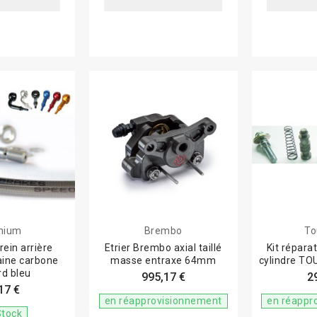
nium
Brembo
To
rein arrière
Etrier Brembo axial taillé
Kit répara
aine carbone
masse entraxe 64mm
cylindre T
rd bleu
995,17 €
2
17 €
en réapprovisionnement
en réappr
Stock