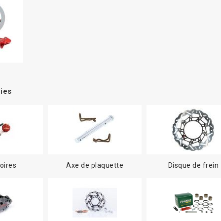
ies
oires
Axe de plaquette
Disque de frein