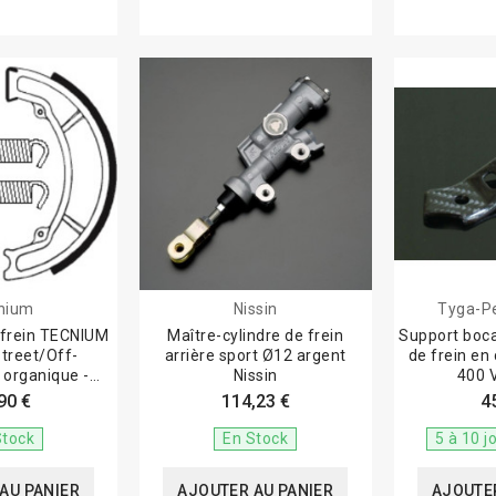
nium
Nissin
Tyga-P
 frein TECNIUM
Maître-cylindre de frein
Support boca
treet/Off-
arrière sport Ø12 argent
de frein en
organique -
Nissin
400 
034
90 €
114,23 €
4
Stock
En Stock
5 à 10 j
AU PANIER
AJOUTER AU PANIER
AJOUTER