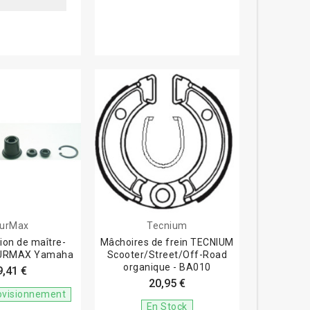
urMax
Tecnium
tion de maître-
Mâchoires de frein TECNIUM
OURMAX Yamaha
Scooter/Street/Off-Road
organique - BA010
9,41 €
20,95 €
ovisionnement
En Stock