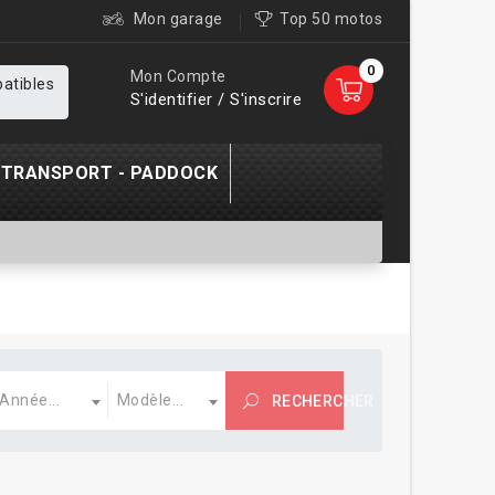
Mon garage
Top 50 motos
0
Mon Compte
patibles
S'identifier / S'inscrire
TRANSPORT - PADDOCK
nnée
Modèle
Année...
Modèle...
RECHERCHER