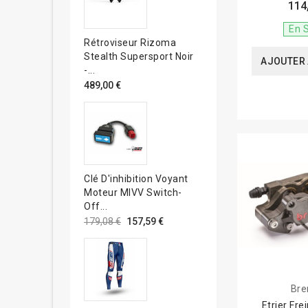
114
En 
Rétroviseur Rizoma
Stealth Supersport Noir
AJOUTER 
-...
489,00 €
Clé D'inhibition Voyant
Moteur MIVV Switch-
Off...
179,08 €
157,59 €
Br
Etrier Fr