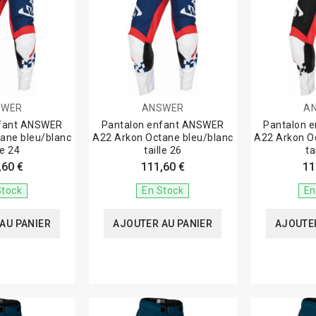
SWER
ANSWER
A
nfant ANSWER
Pantalon enfant ANSWER
Pantalon 
ane bleu/blanc
A22 Arkon Octane bleu/blanc
A22 Arkon O
le 24
taille 26
ta
,60 €
111,60 €
11
Stock
En Stock
En
AU PANIER
AJOUTER AU PANIER
AJOUTER