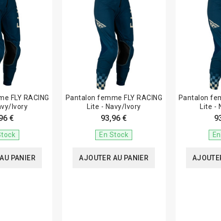
me FLY RACING
Pantalon femme FLY RACING
Pantalon f
avy/Ivory
Lite - Navy/Ivory
Lite -
96 €
93,96 €
9
Stock
En Stock
En
AU PANIER
AJOUTER AU PANIER
AJOUTER