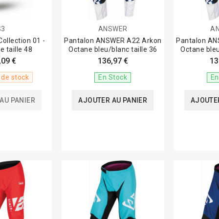
S3
ANSWER
A
ollection 01 -
Pantalon ANSWER A22 Arkon
Pantalon A
e taille 48
Octane bleu/blanc taille 36
Octane bleu
,09 €
136,97 €
13
 de stock
En Stock
En
AU PANIER
AJOUTER AU PANIER
AJOUTER