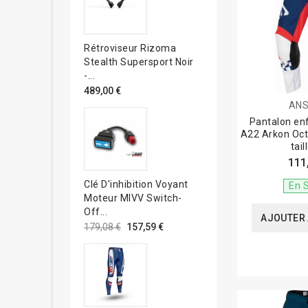
Rétroviseur Rizoma
Stealth Supersport Noir
-...
489,00 €
AN
Pantalon e
A22 Arkon Oct
tail
111
Clé D'inhibition Voyant
En 
Moteur MIVV Switch-
Off...
AJOUTER 
179,08 €
157,59 €