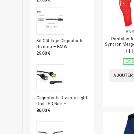
US30
(26)
US32
(28)
30
(14)
34
(8)
32
(6)
AN
Pantalon 
Kit Câblage Clignotants
Syncron Merge
Rizoma – BMW
111
29,00 €
En 
AJOUTER 
Clignotants Rizoma Light
Unit LED Noir –...
86,00 €