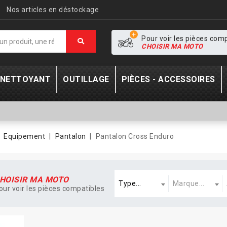
Nos articles en déstockage
Pour voir les pièces com
CHOISIR MA MOTO
- NETTOYANT
OUTILLAGE
PIÈCES - ACCESSOIRES
Equipement
Pantalon
Pantalon Cross Enduro
Type
Marque
A
HOISIR MA MOTO
Type...
Marque...
our voir les pièces compatibles