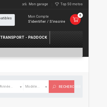
Mon garage
Top 50 motos
0
Mon Compte
patibles
S'identifier / S'inscrire
TRANSPORT - PADDOCK
nnée
Modèle
Année...
Modèle...
RECHERCHER