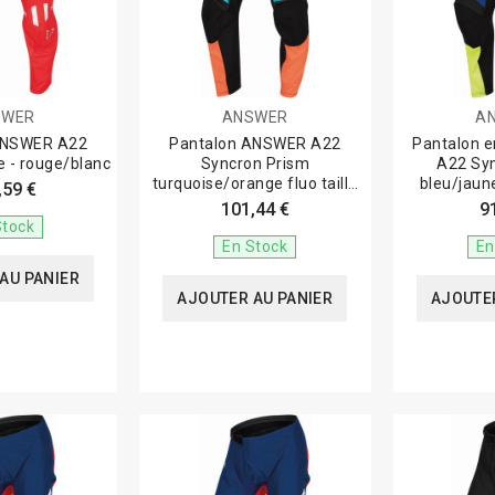
SWER
ANSWER
A
ANSWER A22
Pantalon ANSWER A22
Pantalon 
 - rouge/blanc
Syncron Prism
A22 Sy
turquoise/orange fluo taille
bleu/jaune
,59 €
32
101,44 €
9
Stock
En Stock
En
AU PANIER
AJOUTER AU PANIER
AJOUTER