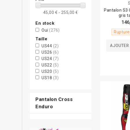
Pantalon S3 C
45,00 € - 255,00 €
gris t
146
En stock
Oui
(276)
Rupture
Taille
AJOUTER 
US44
(2)
US26
(6)
US24
(7)
US22
(5)
US20
(5)
US18
(3)
US42
(1)
US40
(1)
US38
(18)
Pantalon Cross
09/10
(2)
Enduro
00/02
(1)
28S
(5)
03/04
(3)
07/08
(1)