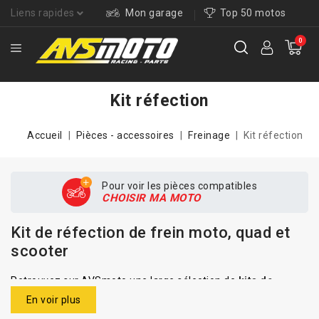
Liens rapides
Mon garage
Top 50 motos
0
Kit réfection
Accueil
Pièces - accessoires
Freinage
Kit réfection
Pour voir les pièces compatibles
CHOISIR MA MOTO
Kit de réfection de frein moto, quad et
scooter
Retrouvez sur AVSmoto une large sélection de
kits de
réfection de frein
pour
moto, quad, scooter et SSV
,
En voir plus
spécialement conçus pour remettre à neuf votre système de