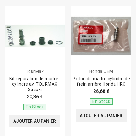
d'embrayage hydraulique
, un
piston d'étrier
, une
pochette
de joints
ou un
kit complet de réfection
, vous trouverez les
pièces adaptées à votre moto, votre quad ou votre scooter.
Grâce à notre large catalogue, restaurez facilement votre
système de freinage avec des composants fiables,
performants et adaptés à une utilisation quotidienne comme
à la restauration de motos anciennes.
TourMax
Honda OEM
Kit réparation de maître-
Piston de maitre cylindre de
cylindre av. TOURMAX
frein arrière Honda HRC
Suzuki
28,68 €
20,36 €
En Stock
En Stock
AJOUTER AU PANIER
AJOUTER AU PANIER