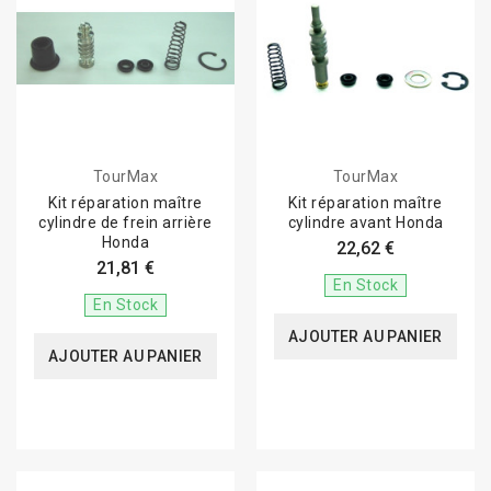
Husqvarna
GasGas
Beta
BMW
TourMax
TourMax
Ducati
Kit réparation maître
Kit réparation maître
Triumph
cylindre de frein arrière
cylindre avant Honda
Honda
22,62 €
Aprilia
21,81 €
En Stock
Moto Guzzi
En Stock
AJOUTER AU PANIER
Harley-Davidson
AJOUTER AU PANIER
CFMOTO
Kymco
Piaggio