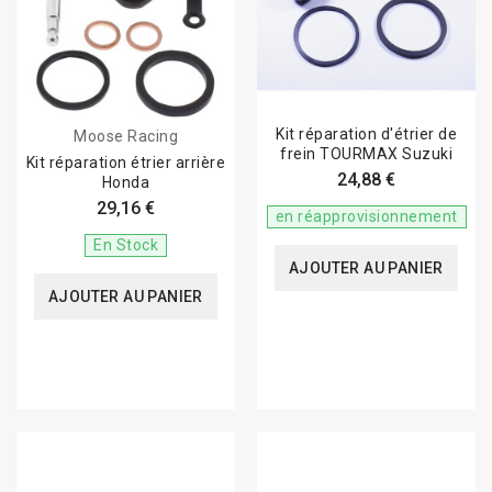
Améliore la pression hydraulique
Évite le remplacement complet de l'étrier ou du maître-
cylindre
Solution économique et durable
Kit réparation d'étrier de
Moose Racing
frein TOURMAX Suzuki
Idéal pour les restaurations et les entretiens préventifs
Kit réparation étrier arrière
24,88 €
Honda
29,16 €
Compatibilité
en réapprovisionnement
En Stock
Nous proposons des kits compatibles avec un très grand
AJOUTER AU PANIER
nombre de constructeurs :
AJOUTER AU PANIER
Honda
Yamaha
Kawasaki
Suzuki
KTM