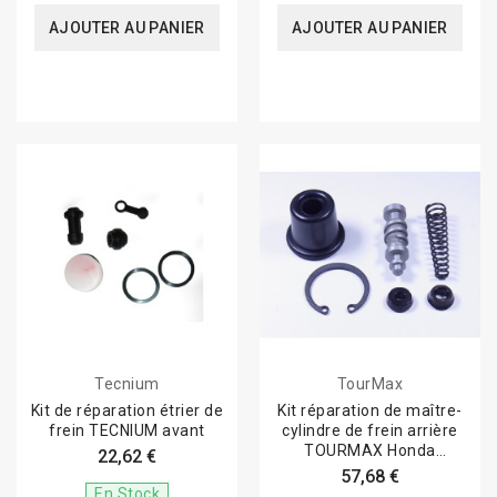
AJOUTER AU PANIER
AJOUTER AU PANIER
Tecnium
TourMax
Kit de réparation étrier de
Kit réparation de maître-
frein TECNIUM avant
cylindre de frein arrière
TOURMAX Honda
22,62 €
CRF250/450R
57,68 €
En Stock