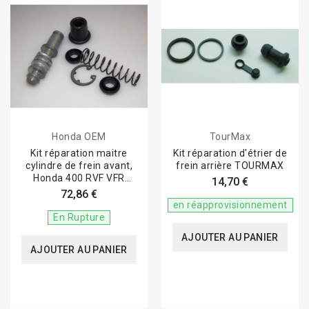
Peugeot
SYM
Benelli
Royal Enfield
MV Agusta
Et de nombreuses autres marques.
Honda OEM
TourMax
Kit réparation maitre
Kit réparation d'étrier de
Des pièces de qualité pour une réparation
cylindre de frein avant,
frein arrière TOURMAX
durable
Honda 400 RVF VFR
14,70 €
NC30/NC35
72,86 €
AVSmoto sélectionne des
kits de réfection de frein
et des
en réapprovisionnement
pistons d'étrier
répondant aux spécifications d'origine afin
En Rupture
de garantir un montage fiable, une parfaite étanchéité et une
AJOUTER AU PANIER
AJOUTER AU PANIER
longévité maximale.
Que vous recherchiez un
kit de réparation d'étrier de frein
,
un
kit de maître-cylindre de frein
, un
kit de maître-cylindre