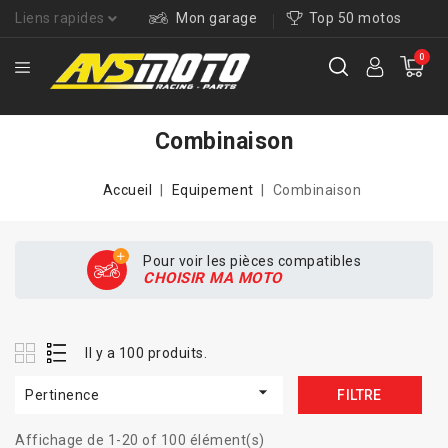
Liens rapides
Mon garage
Top 50 motos
0
Combinaison
Accueil
Equipement
Combinaison
Pour voir les pièces compatibles
CHOISIR MA MOTO
Il y a 100 produits.

Pertinence
FILTRE
Affichage de 1-20 of 100 élément(s)