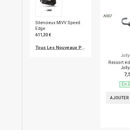
Silencieux MIVV Speed
Edge
611,30 €
Tous Les Nouveaux Produits
Joll
Ressort é
Joll
7,
En 
AJOUTER 