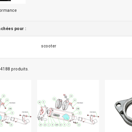
formance
achées pour :
scooter
a 4188 produits.