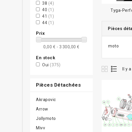
38
(4)
40
(1)
Tyga-Per
41
(1)
44
(1)
Pièces dét
45
(1)
Prix
50
(3)
51
(1)
moto
0,00 € - 3 300,00 €
56
(1)
58
(1)
En stock
Oui
(375)
Il y 
Pièces Détachées
Akrapovic
Arrow
Jollymoto
Mivv