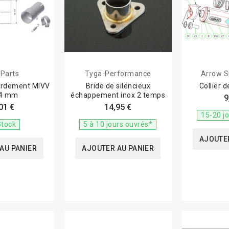
 Parts
Tyga-Performance
Arrow S
ordement MIVV
Bride de silencieux
Collier 
 44 mm
échappement inox 2 temps
9
01 €
14,95 €
15-20 j
Stock
5 à 10 jours ouvrés*
AJOUTER
AU PANIER
AJOUTER AU PANIER