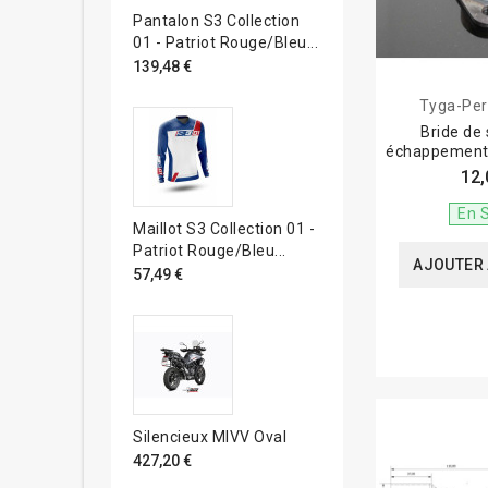
Pantalon S3 Collection
01 - Patriot Rouge/bleu...
139,48 €
Tyga-Pe
Bride de 
échappement 
12,
En 
Maillot S3 Collection 01 -
Patriot Rouge/bleu...
AJOUTER 
57,49 €
Silencieux MIVV Oval
427,20 €