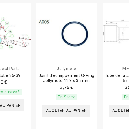
cial Parts
Jollymoto
Miv
 tube 36-39
Joint d'échappement O-Ring
Tube de ra
Jollymoto 41,8 x 3,5mm
40 €
3,76 €
3
rs ouvrés*
En Stock
En
AU PANIER
AJOUTER AU PANIER
AJOUTER