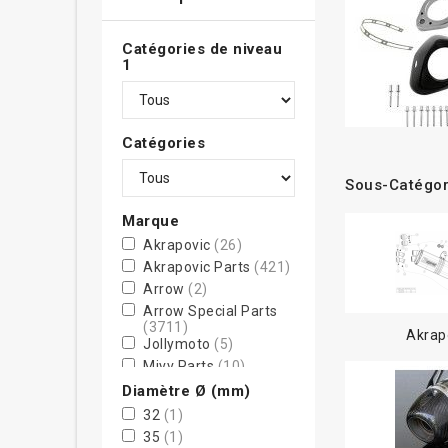
Catégories de niveau
1
Catégories
Sous-Catégor
Marque
Akrapovic
(26)
Akrapovic Parts
(421)
Arrow
(2)
Arrow Special Parts
(3711)
Akrap
Jollymoto
(5)
Mivv Parts
(10)
Tyga-Performance
Diamètre Ø (mm)
(13)
32
(1)
35
(1)