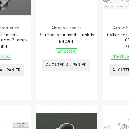
rformance
Akrapovic parts
Arrow S
silencieux
Bouchon pour sonde lambda
Collier de 
acier 2 temps
G
69,49 €
00 €
9
En Stock
Stock
15-20 j
AJOUTER AU PANIER
AU PANIER
AJOUTER