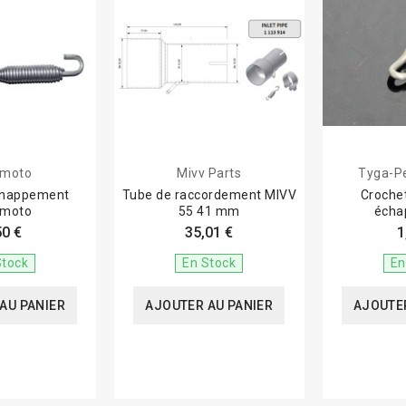
ymoto
Mivv Parts
Tyga-P
chappement
Tube de raccordement MIVV
Crochet
ymoto
55 41 mm
écha
50 €
35,01 €
1
Stock
En Stock
En
AU PANIER
AJOUTER AU PANIER
AJOUTER