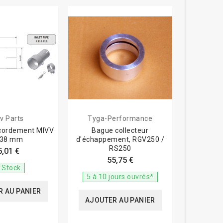
v Parts
Tyga-Performance
ccordement MIVV
Bague collecteur
55 38 mm
d'échappement, RGV250 /
RS250
5,01 €
55,75 €
 Stock
5 à 10 jours ouvrés*
 AU PANIER
AJOUTER AU PANIER