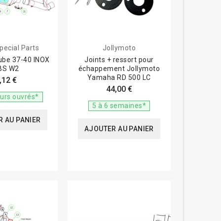
pecial Parts
Jollymoto
tube 37-40 INOX
Joints + ressort pour
BS W2
échappement Jollymoto
Yamaha RD 500 LC
,12 €
44,00 €
ours ouvrés*
5 à 6 semaines*
 AU PANIER
AJOUTER AU PANIER