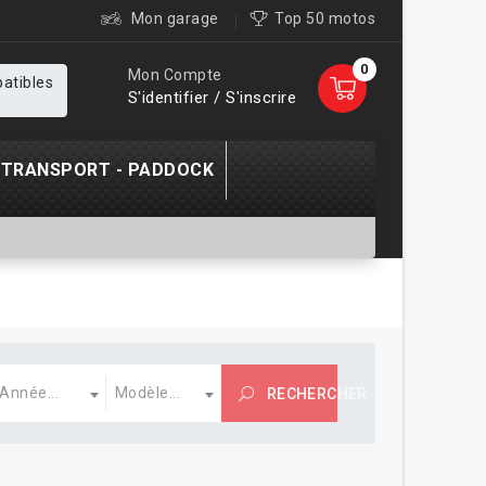
Mon garage
Top 50 motos
0
Mon Compte
patibles
S'identifier / S'inscrire
TRANSPORT - PADDOCK
s
nnée
Modèle
Année...
Modèle...
RECHERCHER