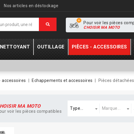
Nos articles en déstockage
Pour voir les pièces com
CHOISIR MA MOTO
- NETTOYANT
OUTILLAGE
PIÈCES - ACCESSOIRES
- accessoires
Echappements et accessoires
Pièces détachée
Type
Marque
A
HOISIR MA MOTO
Type...
Marque...
our voir les pièces compatibles