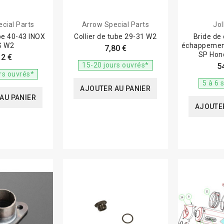
cial Parts
Arrow Special Parts
Jo
ube 40-43 INOX
Collier de tube 29-31 W2
Bride de 
S W2
échappemen
7,80 €
SP Hon
12 €
15-20 jours ouvrés*
5
rs ouvrés*
5 à 6
AJOUTER AU PANIER
AU PANIER
AJOUTER