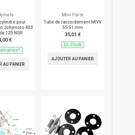
llymoto
Mivv Parts
cylindre pour
Tube de raccordement MIVV
t Jollymoto 403
55 51 mm
da 125 NSR
35,01 €
4,00 €
En Stock
 semaines*
AJOUTER AU PANIER
 AU PANIER