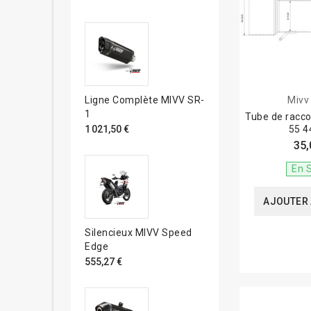
Mivv
Ligne Complète MIVV SR-
1
Tube de racc
55
1 021,50 €
35,
En 
AJOUTER 
Silencieux MIVV Speed
Edge
555,27 €