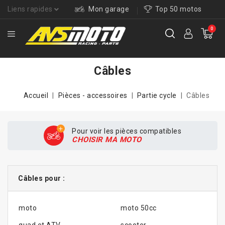
Liens rapides
Mon garage
Top 50 motos
0
Câbles
Accueil
Pièces - accessoires
Partie cycle
Câbles
Pour voir les pièces compatibles
CHOISIR MA MOTO
Câbles pour :
moto
moto 50cc