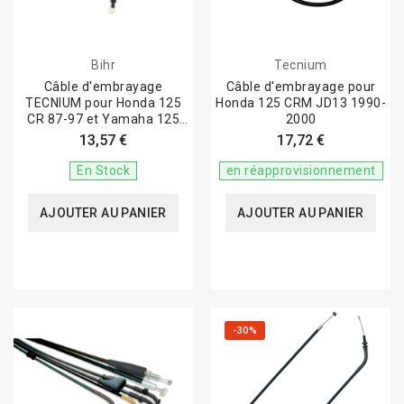
Bihr
Tecnium
Câble d'embrayage
Câble d'embrayage pour
TECNIUM pour Honda 125
Honda 125 CRM JD13 1990-
CR 87-97 et Yamaha 125
2000
YZ 05-20
13,57 €
17,72 €
En Stock
en réapprovisionnement
AJOUTER AU PANIER
AJOUTER AU PANIER
-30%