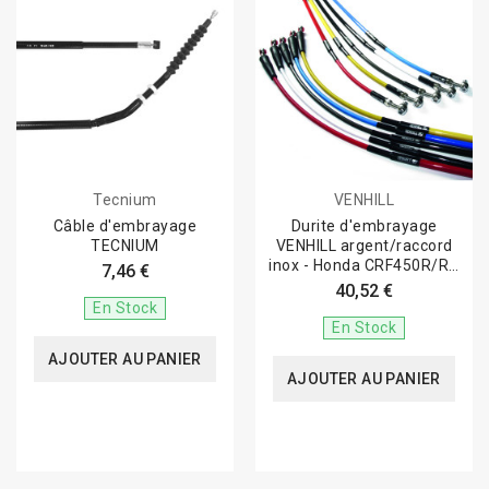
Tecnium
VENHILL
Câble d'embrayage
Durite d'embrayage
TECNIUM
VENHILL argent/raccord
inox - Honda CRF450R/RX
7,46 €
17-20
40,52 €
En Stock
En Stock
AJOUTER AU PANIER
AJOUTER AU PANIER