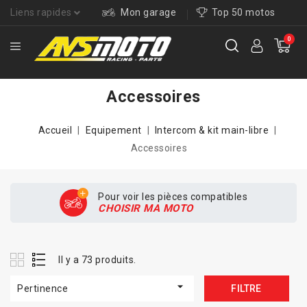
Liens rapides
Mon garage
Top 50 motos
0
Accessoires
Accueil
Equipement
Intercom & kit main-libre
Accessoires
Pour voir les pièces compatibles
CHOISIR MA MOTO
Il y a 73 produits.

Pertinence
FILTRE