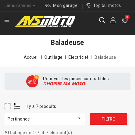
Liens rapides
Mon garage
Top 50 motos
0
Baladeuse
Accueil
Outillage
Electricité
Baladeuse
Pour voir les pièces compatibles
CHOISIR MA MOTO
Il y a 7 produits.

Pertinence
FILTRE
Affichage de 1-7 of 7 élément(s)