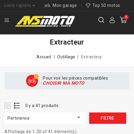
Liens rapides
Mon garage
Top 50 motos
0
Extracteur
Accueil
Outillage
Extracteur
Pour voir les pièces compatibles
CHOISIR MA MOTO
Il y a 41 produits.

Pertinence
FILTRE
Affichage de 1-20 of 41 élément(s)