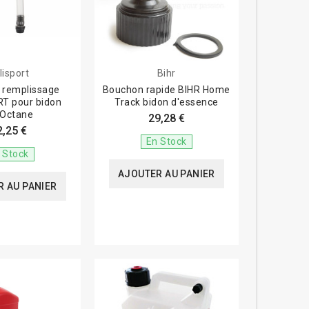
lisport
Bihr
 remplissage
Bouchon rapide BIHR Home
T pour bidon
Track bidon d'essence
oOctane
29,28 €
2,25 €
En Stock
 Stock
AJOUTER AU PANIER
 AU PANIER