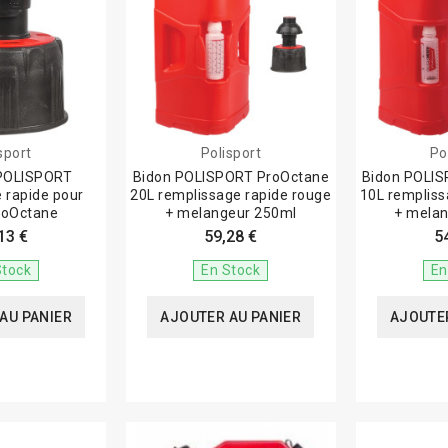
sport
Polisport
Po
POLISPORT
Bidon POLISPORT ProOctane
Bidon POLI
 rapide pour
20L remplissage rapide rouge
10L rempliss
roOctane
+ melangeur 250ml
+ mela
13 €
59,28 €
5
Stock
En Stock
En
AU PANIER
AJOUTER AU PANIER
AJOUTER