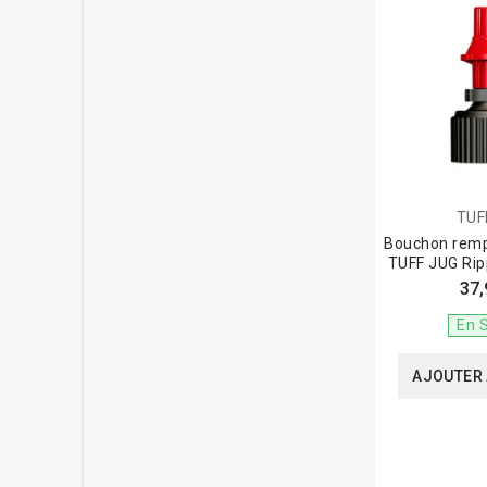
TUF
Bouchon remp
TUFF JUG Rip
37,
En 
AJOUTER 