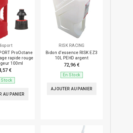
lisport
RISK RACING
SPORT ProOctane
Bidon d'essence RISK EZ3
age rapide rouge
10L PEHD argent
ngeur 100ml
72,96 €
4,57 €
En Stock
 Stock
AJOUTER AU PANIER
 AU PANIER