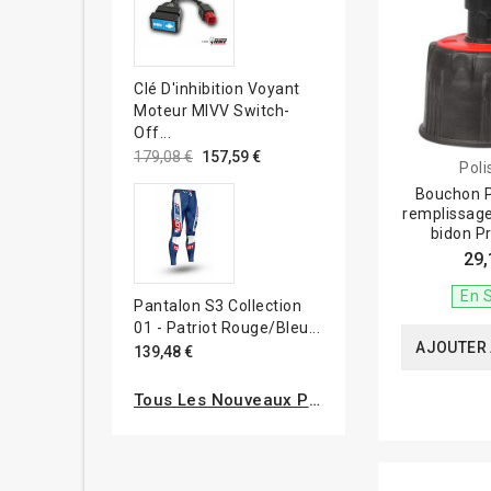
Clé D'inhibition Voyant
Moteur MIVV Switch-
Off...
179,08 €
157,59 €
Poli
Bouchon 
remplissage
bidon P
29,
En 
Pantalon S3 Collection
01 - Patriot Rouge/bleu...
AJOUTER 
139,48 €
Tous Les Nouveaux Produits