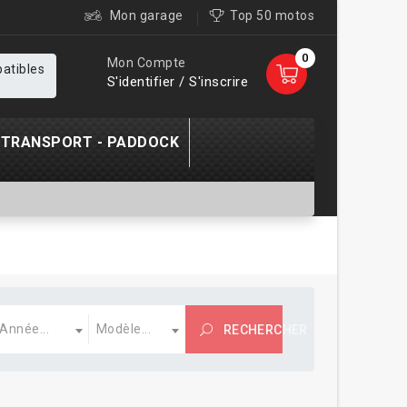
Mon garage
Top 50 motos
0
Mon Compte
patibles
S'identifier / S'inscrire
TRANSPORT - PADDOCK
nnée
Modèle
Année...
Modèle...
RECHERCHER