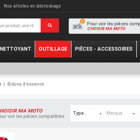
Nos articles en déstockage
Pour voir les pièces com
CHOISIR MA MOTO
- NETTOYANT
OUTILLAGE
PIÈCES - ACCESSOIRES
e
Bidons d'essence
Type
Marque
A
HOISIR MA MOTO
Type...
Marque...
our voir les pièces compatibles