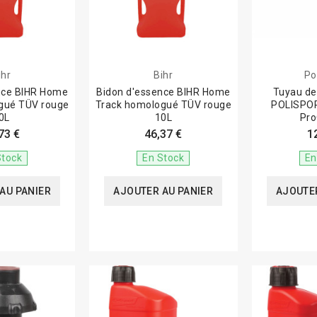
ihr
Bihr
Po
nce BIHR Home
Bidon d'essence BIHR Home
Tuyau de
gué TÜV rouge
Track homologué TÜV rouge
POLISPOR
0L
10L
Pr
73 €
46,37 €
1
Stock
En Stock
En
AU PANIER
AJOUTER AU PANIER
AJOUTER