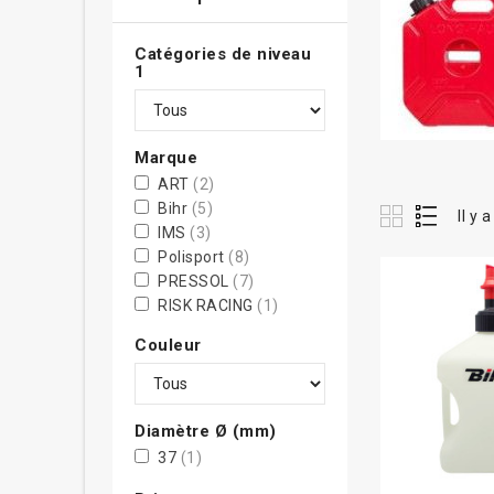
Catégories de niveau
1
Marque
ART
(2)
Bihr
(5)
Il y 
IMS
(3)
Polisport
(8)
PRESSOL
(7)
RISK RACING
(1)
TUFFJUG
(1)
Couleur
Diamètre Ø (mm)
37
(1)