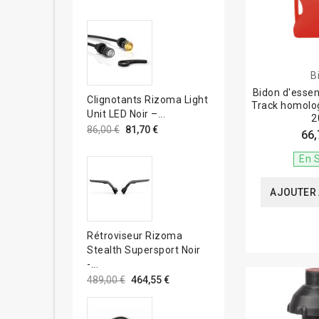
B
Bidon d'esse
Clignotants Rizoma Light
Track homolo
Unit LED Noir –...
2
86,00 €
81,70 €
66,
En 
AJOUTER 
Rétroviseur Rizoma
Stealth Supersport Noir
-...
489,00 €
464,55 €