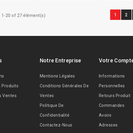
1
2
 1-20 of 27 élément(s)
s
Notre Entreprise
Votre Compt
ns
Mentions Légales
Informations
 Produits
Conditions Générales De
Personnelles
s Ventes
Ventes
Retours Produit
Politique De
Commandes
Confidentialité
Avoirs
Contactez-Nous
Adresses