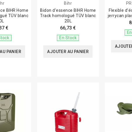
ihr
Bihr
PR
nce BIHR Home
Bidon d'essence BIHR Home
Flexible d'
gué TÜV blanc
Track homologué TÜV blanc
jerrycan pl
0L
20L
8
37 €
66,73 €
En
Stock
En Stock
AJOUTER
AU PANIER
AJOUTER AU PANIER