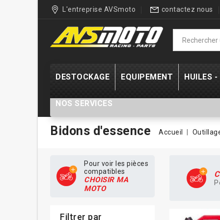
L'entreprise AVSmoto
contactez nous
DESTOCKAGE
EQUIPEMENT
HUILES 
NOS SERVICES
Bidons d'essence
Accueil
Outillag
Pour voir les pièces
compatibles
C
CHOISIR MA
P
MOTO
Filtrer par