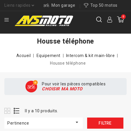
Liens rapides
Mon garage
Top 50 motos
0
Housse téléphone
Accueil
Equipement
Intercom & kit main-libre
Housse téléphone
Pour voir les pièces compatibles
CHOISIR MA MOTO
Il y a 10 produits.

Pertinence
FILTRE