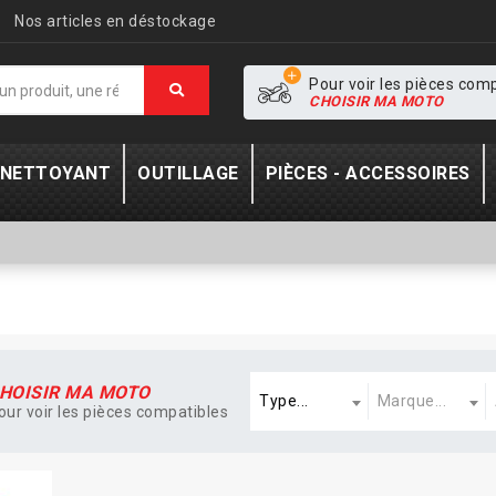
Nos articles en déstockage
Pour voir les pièces com
CHOISIR MA MOTO
- NETTOYANT
OUTILLAGE
PIÈCES - ACCESSOIRES
Type
Marque
A
HOISIR MA MOTO
Type...
Marque...
our voir les pièces compatibles