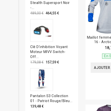
Stealth Supersport Noir
-...
489,00 €
464,55 €
Maillot femme
16 - Arcti
Clé D'inhibition Voyant
18,
Moteur MIVV Switch-
En 
Off...
179,08 €
157,59 €
AJOUTER 
Pantalon S3 Collection
01 - Patriot Rouge/bleu...
139,48 €