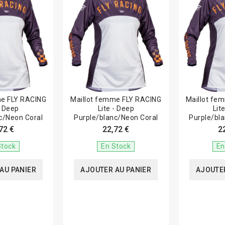
me FLY RACING
Maillot femme FLY RACING
Maillot fe
- Deep
Lite - Deep
Lit
c/Neon Coral
Purple/blanc/Neon Coral
Purple/bl
72 €
22,72 €
2
Stock
En Stock
En
AU PANIER
AJOUTER AU PANIER
AJOUTER