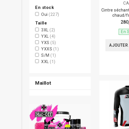
CA
En stock
Cintre séchant
Oui
(227)
chaud/f
280
Taille
3XL
(2)
En 
YXL
(4)
YXS
(5)
AJOUTER 
YXXS
(1)
S/M
(1)
XXL
(1)
XL
(41)
S
(28)
M
(49)
Maillot
YS
(6)
YM
(8)
YL
(16)
L
(37)
2XL
(38)