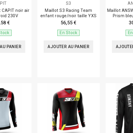
PIT
S3
A
 CAPIT noir air
Maillot S3 Racing Team
Maillot ANS
roid 230V
enfant rouge/noir taille YXS
Prism bleu
,58 €
56,55 €
3
Stock
En Stock
En
AU PANIER
AJOUTER AU PANIER
AJOUTER