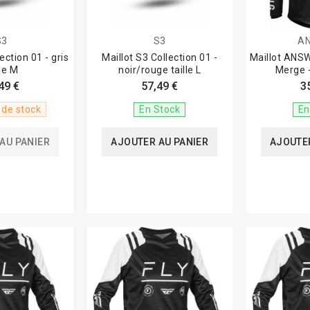
S3
S3
A
ection 01 - gris
Maillot S3 Collection 01 -
Maillot ANS
lle M
noir/rouge taille L
Merge -
49 €
57,49 €
3
 de stock
En Stock
En
AU PANIER
AJOUTER AU PANIER
AJOUTER