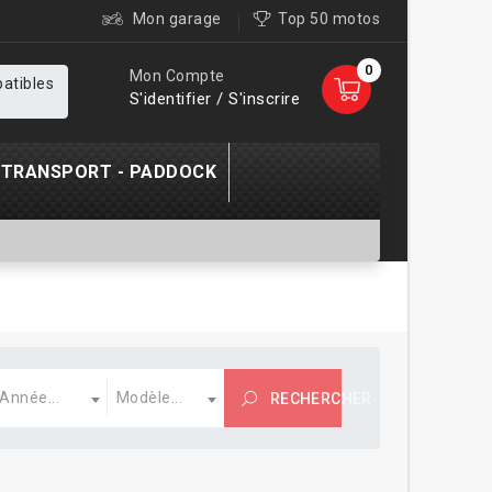
Mon garage
Top 50 motos
0
Mon Compte
patibles
S'identifier / S'inscrire
TRANSPORT - PADDOCK
nnée
Modèle
Année...
Modèle...
RECHERCHER