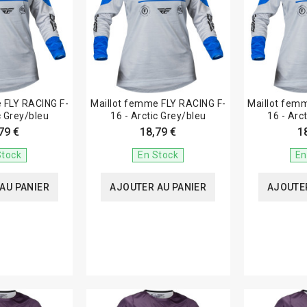
 FLY RACING F-
Maillot femme FLY RACING F-
Maillot fem
c Grey/bleu
16 - Arctic Grey/bleu
16 - Arc
79 €
18,79 €
1
Stock
En Stock
En
AU PANIER
AJOUTER AU PANIER
AJOUTER