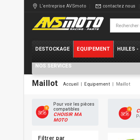
L'entreprise AVSmoto
contactez nous
DESTOCKAGE
EQUIPEMENT
HUILES 
NOS SERVICES
Maillot
Accueil
Equipement
Maillot
Pour voir les pièces
compatibles
C
CHOISIR MA
P
MOTO
Filtrer par