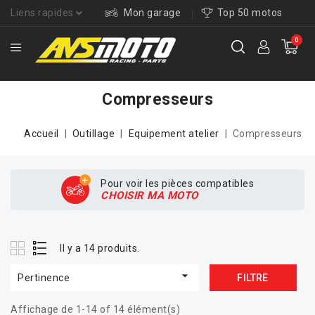
Liens rapides
Mon garage
Top 50 motos
0
Compresseurs
Accueil
Outillage
Equipement atelier
Compresseurs
Pour voir les pièces compatibles
CHOISIR MA MOTO
Il y a 14 produits.

Pertinence
FILTRE
Affichage de 1-14 of 14 élément(s)