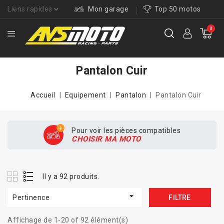
Liens rapides
Mon garage
Top 50 motos
0
Pantalon Cuir
Accueil
Equipement
Pantalon
Pantalon Cuir
Pour voir les pièces compatibles
CHOISIR MA MOTO
Il y a 92 produits.

Pertinence
FILTRE
Affichage de 1-20 of 92 élément(s)