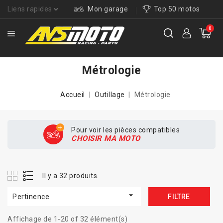
Liens rapides
Mon garage
Top 50 motos
0
Métrologie
Accueil
Outillage
Métrologie
Pour voir les pièces compatibles
CHOISIR MA MOTO
Il y a 32 produits.

Pertinence
FILTRE
Affichage de 1-20 of 32 élément(s)