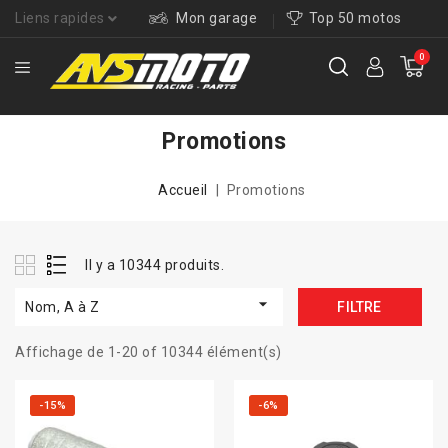
Liens rapides
Mon garage
Top 50 motos
0
Promotions
Accueil
Promotions
Il y a 10344 produits.

Nom, A à Z
FILTRE
Affichage de 1-20 of 10344 élément(s)
-15%
-6%