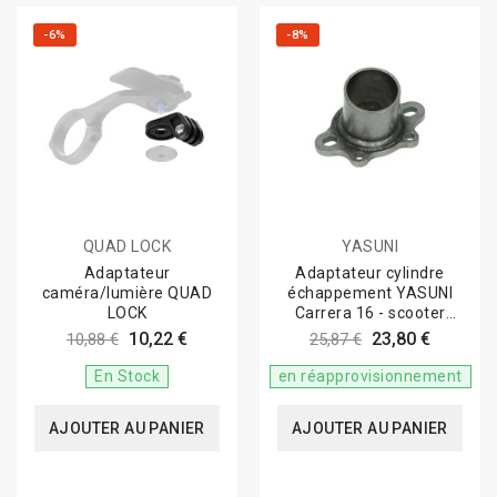
-6%
-8%
QUAD LOCK
YASUNI
Adaptateur
Adaptateur cylindre
caméra/lumière QUAD
échappement YASUNI
LOCK
Carrera 16 - scooter
Piaggio/Gilera
10,22 €
23,80 €
10,88 €
25,87 €
En Stock
en réapprovisionnement
AJOUTER AU PANIER
AJOUTER AU PANIER