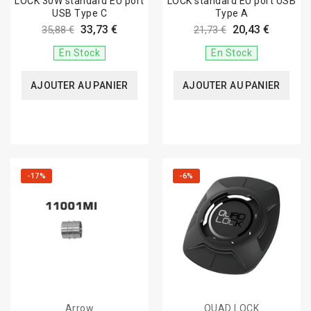
LOCK 30W standard EU port
LOCK standard EU port USB
USB Type C
Type A
33,73 €
20,43 €
35,88 €
21,73 €
En Stock
En Stock
AJOUTER AU PANIER
AJOUTER AU PANIER
-17%
-6%
Arrow
QUAD LOCK