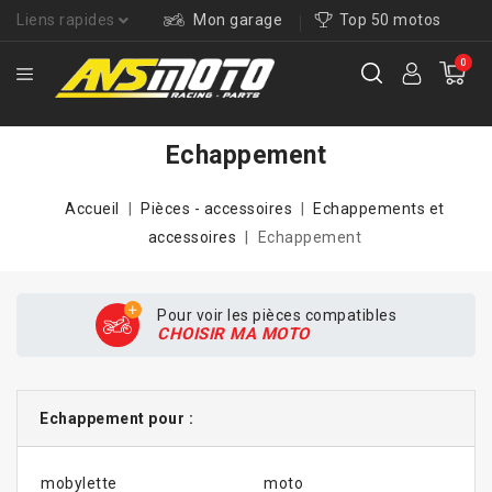
Liens rapides
Mon garage
Top 50 motos
0
Echappement
Accueil
Pièces - accessoires
Echappements et
accessoires
Echappement
Pour voir les pièces compatibles
CHOISIR MA MOTO
Echappement pour :
mobylette
moto