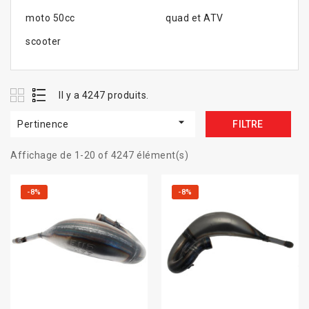
moto 50cc
quad et ATV
scooter
Il y a 4247 produits.

Pertinence
FILTRE
Affichage de 1-20 of 4247 élément(s)
-8%
-8%