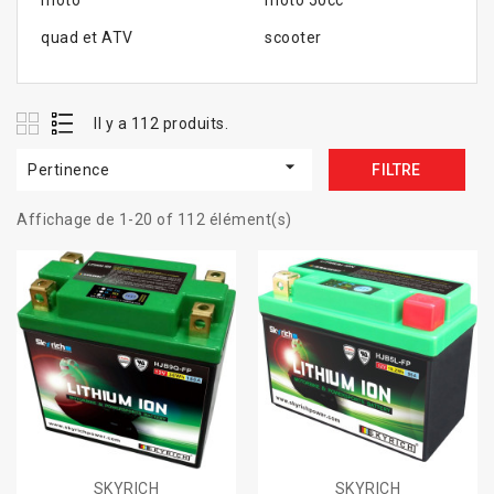
moto
moto 50cc
quad et ATV
scooter
Il y a 112 produits.

Pertinence
FILTRE
Affichage de 1-20 of 112 élément(s)
SKYRICH
SKYRICH