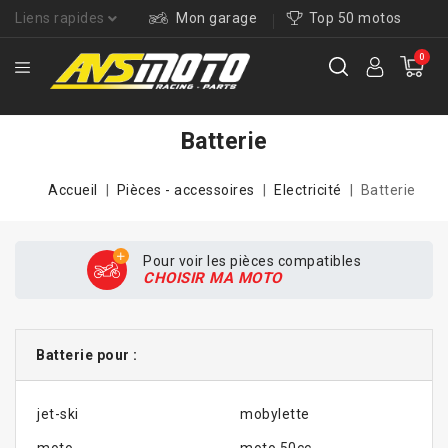
Liens rapides
Mon garage
Top 50 motos
0
Batterie
Accueil
Pièces - accessoires
Electricité
Batterie
Pour voir les pièces compatibles
CHOISIR MA MOTO
Batterie pour :
jet-ski
mobylette