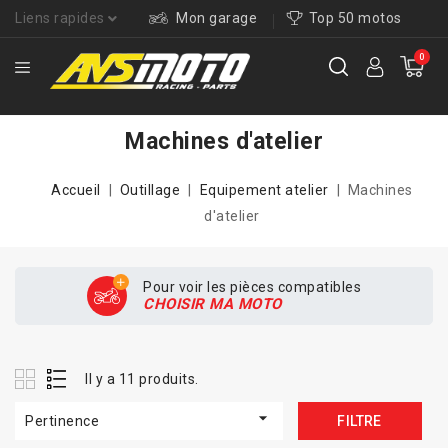
Liens rapides
Mon garage
Top 50 motos
0
Machines d'atelier
Accueil
Outillage
Equipement atelier
Machines
d'atelier
Pour voir les pièces compatibles
CHOISIR MA MOTO
Il y a 11 produits.

Pertinence
FILTRE