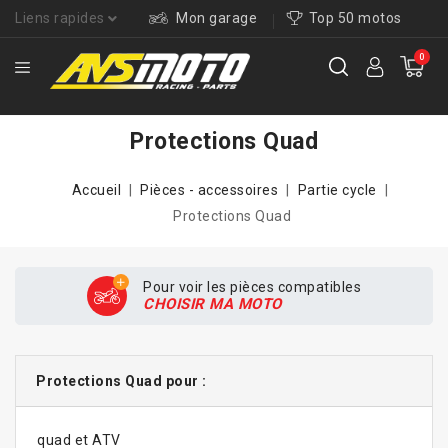
Liens rapides
Mon garage
Top 50 motos
0
Protections Quad
Accueil
Pièces - accessoires
Partie cycle
Protections Quad
Pour voir les pièces compatibles
CHOISIR MA MOTO
Protections Quad pour :
quad et ATV