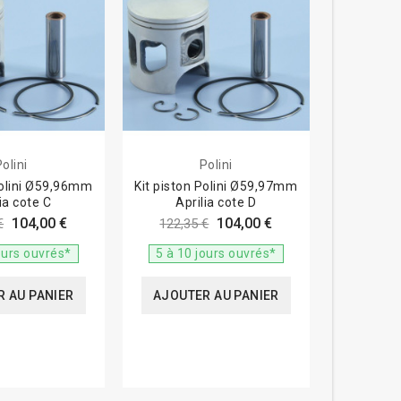
olini
Polini
Polini Ø59,96mm
Kit piston Polini Ø59,97mm
ia cote C
Aprilia cote D
104,00 €
104,00 €
€
122,35 €
ours ouvrés*
5 à 10 jours ouvrés*
 AU PANIER
AJOUTER AU PANIER