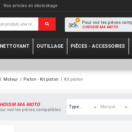
Nos articles en déstockage
Pour voir les pièces com
CHOISIR MA MOTO
- NETTOYANT
OUTILLAGE
PIÈCES - ACCESSOIRES
Moteur
Piston - Kit piston
Kit piston
Type
Marque
A
HOISIR MA MOTO
Type...
Marque...
our voir les pièces compatibles