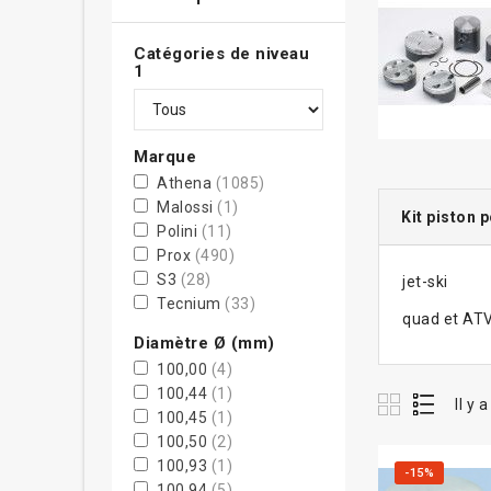
Catégories de niveau
1
Marque
Athena
(1085)
Malossi
(1)
Kit piston p
Polini
(11)
Prox
(490)
S3
(28)
jet-ski
Tecnium
(33)
quad et AT
TourMax
(1)
Diamètre Ø (mm)
Tyga-Performance
(3)
100,00
(4)
Vertex
(1000)
100,44
(1)
Il y 
VHM
(1)
100,45
(1)
WISECO
(179)
100,50
(2)
WÖSSNER
(1018)
100,93
(1)
-15%
100,94
(5)