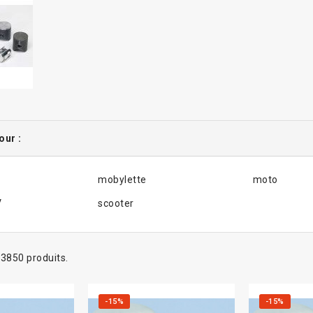
our :
mobylette
moto
V
scooter
a 3850 produits.
-15%
-15%