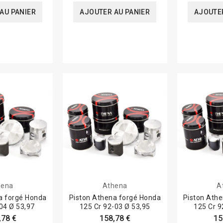
AU PANIER
AJOUTER AU PANIER
AJOUTER
hena
Athena
A
a forgé Honda
Piston Athena forgé Honda
Piston Ath
04 Ø 53,97
125 Cr 92-03 Ø 53,95
125 Cr 9
,78 €
158,78 €
15