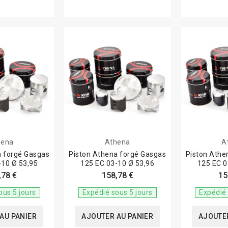
hena
Athena
A
a forgé Gasgas
Piston Athena forgé Gasgas
Piston Athe
-10 Ø 53,95
125 EC 03-10 Ø 53,96
125 EC 0
,78 €
158,78 €
15
ous 5 jours
Expédié sous 5 jours
Expédié 
AU PANIER
AJOUTER AU PANIER
AJOUTER