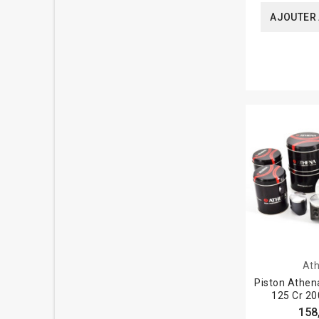
47,44
(3)
AJOUTER 
47,45
(8)
47,46
(5)
47,47
(3)
47,50
(4)
47,85
(1)
47,87
(2)
47,870
(1)
47,88
(1)
47,880
(1)
47,89
(1)
47,890
(1)
47,93
(1)
47,94
(5)
47,95
(9)
47,96
(6)
47,97
(1)
At
47.45
(1)
Piston Athen
47.46
(1)
125 Cr 20
47.55
(1)
158