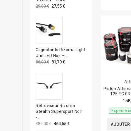
41,50
(1)
29,00 €
27,55 €
41,70
(1)
41.45
(1)
41.95
(1)
42,00
(1)
42,95
(2)
42.40
(1)
43,00
(1)
Clignotants Rizoma Light
43,45
(2)
Unit LED Noir –...
43,46
(3)
86,00 €
81,70 €
43,47
(1)
43,48
(2)
44,00
(1)
At
44,44
(1)
Piston Athen
44,45
(3)
125 EC 03
44,46
(3)
158
44,47
(2)
Rétroviseur Rizoma
Expédié s
44,96
(5)
Stealth Supersport Noir
-...
44,97
(4)
489,00 €
464,55 €
44,98
(3)
AJOUTER 
44.96
(2)