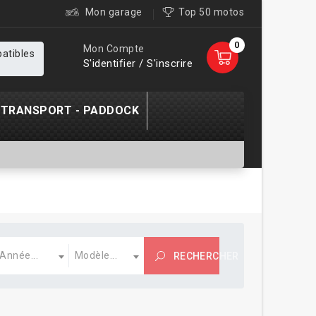
Mon garage
Top 50 motos
0
Mon Compte
patibles
S'identifier / S'inscrire
TRANSPORT - PADDOCK
nnée
Modèle
Année...
Modèle...
RECHERCHER