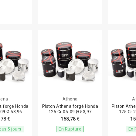
hena
Athena
A
a forgé Honda
Piston Athena forgé Honda
Piston Ath
-09 Ø 53,96
125 Cr 05-09 Ø 53,97
125 Cr 
,78 €
158,78 €
15
ous 5 jours
En Rupture
En 