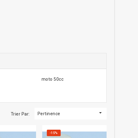
moto 50cc

Pertinence
Trier Par:
-15%