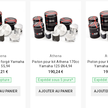
hena
Athena
A
a forgé Yamaha
Piston pour kit Athena 170cc
Piston pour 
 55,94
Yamaha 125 Ø64,94
Yamaha 
,21 €
190,24 €
19
upture
Expédié sous 5 jours*
Expédié 
AU PANIER
AJOUTER AU PANIER
AJOUTER