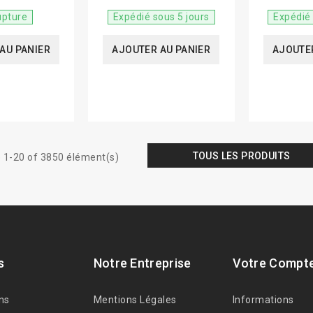
upture
Expédié sous 5 jours
Expédié 
AU PANIER
AJOUTER AU PANIER
AJOUTER
TOUS LES PRODUITS
 1-20 of 3850 élément(s)
s
Notre Entreprise
Votre Compt
ns
Mentions Légales
Informations