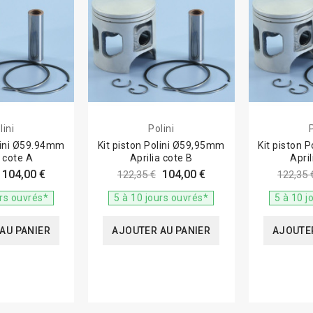
lini
Polini
P
olini Ø59.94mm
Kit piston Polini Ø59,95mm
Kit piston 
a cote A
Aprilia cote B
April
104,00 €
104,00 €
122,35 €
122,35 
urs ouvrés*
5 à 10 jours ouvrés*
5 à 10 j
AU PANIER
AJOUTER AU PANIER
AJOUTER