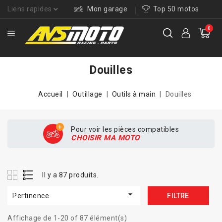
Liens rapides
Mon garage
Top 50 motos
0
Douilles
Accueil
Outillage
Outils à main
Douilles
Pour voir les pièces compatibles
CHOISIR MA MOTO
Il y a 87 produits.

Pertinence
FILTRE
Affichage de 1-20 of 87 élément(s)