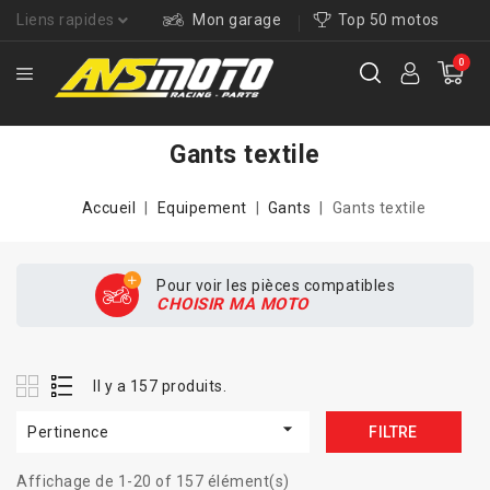
Liens rapides
Mon garage
Top 50 motos
0
Gants textile
Accueil
Equipement
Gants
Gants textile
Pour voir les pièces compatibles
CHOISIR MA MOTO
Il y a 157 produits.

Pertinence
FILTRE
Affichage de 1-20 of 157 élément(s)