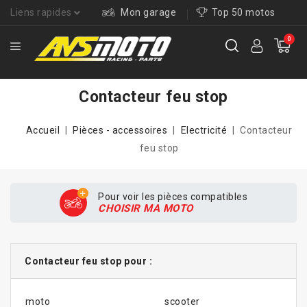
Liens rapides
Mon garage
Top 50 motos
0
Contacteur feu stop
Accueil
Pièces - accessoires
Electricité
Contacteur
feu stop
Pour voir les pièces compatibles
CHOISIR MA MOTO
Contacteur feu stop pour :
moto
scooter