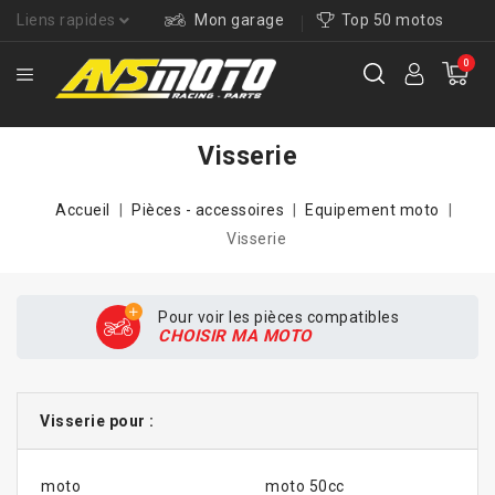
Liens rapides
Mon garage
Top 50 motos
0
Visserie
Accueil
Pièces - accessoires
Equipement moto
Visserie
Pour voir les pièces compatibles
CHOISIR MA MOTO
Visserie pour :
moto
moto 50cc