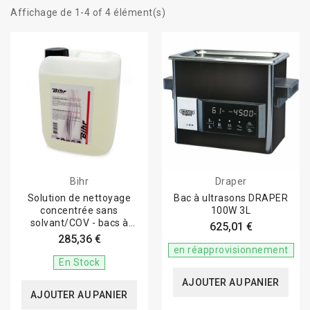
Affichage de 1-4 of 4 élément(s)
Bihr
Draper
Solution de nettoyage
Bac à ultrasons DRAPER
concentrée sans
100W 3L
solvant/COV - bacs à
625,01 €
ultrason BIHR - 4x5L
285,36 €
en réapprovisionnement
En Stock
AJOUTER AU PANIER
AJOUTER AU PANIER