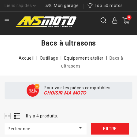
Liens rapides
Mon garage
Top 50 motos
0
Bacs à ultrasons
Accueil
Outillage
Equipement atelier
Bacs à
ultrasons
Pour voir les pièces compatibles
CHOISIR MA MOTO
Il y a 4 produits.

Pertinence
FILTRE