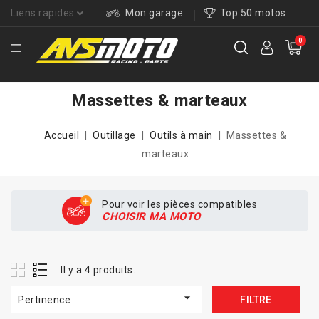
Liens rapides
Mon garage
Top 50 motos
0
Massettes & marteaux
Accueil
Outillage
Outils à main
Massettes &
marteaux
Pour voir les pièces compatibles
CHOISIR MA MOTO
Il y a 4 produits.

Pertinence
FILTRE