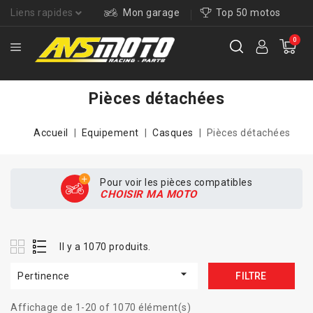
Liens rapides
Mon garage
Top 50 motos
0
Pièces détachées
Accueil
Equipement
Casques
Pièces détachées
Pour voir les pièces compatibles
CHOISIR MA MOTO
Il y a 1070 produits.

Pertinence
FILTRE
Affichage de 1-20 of 1070 élément(s)