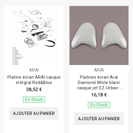
ARAI
ARAI
Platine écran ARAI casque
Platines écran Arai
intégral Red&Blue
Diamond White blanc
casque jet SZ-Urban -
38,52 €
Super AdSis ZR...
16,18 €
En Stock
En Stock
AJOUTER AU PANIER
AJOUTER AU PANIER