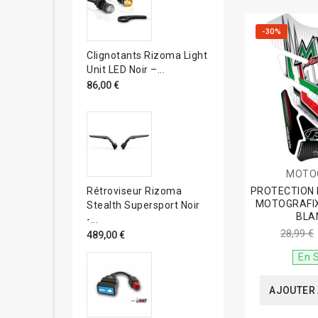
-30%
Clignotants Rizoma Light
Unit LED Noir –...
86,00 €
MOTO
PROTECTION 
Rétroviseur Rizoma
MOTOGRAFI
Stealth Supersport Noir
BLA
-...
28,99 €
489,00 €
En 
AJOUTER 