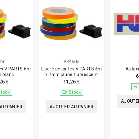
ihr
V-Parts
tes V PARTS 6m
Liseré de jantes V PARTS 6m
Autoc
 blanc
x 7mm jaune fluorescent
6
26 €
11,26 €
En
Stock
En Stock
AJOUTER
AU PANIER
AJOUTER AU PANIER