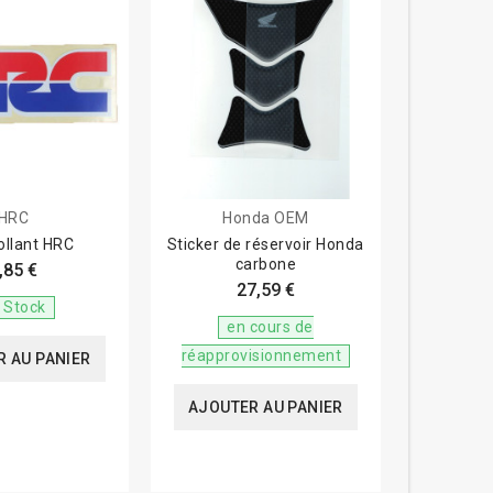
HRC
Honda OEM
ollant HRC
Sticker de réservoir Honda
carbone
,85 €
27,59 €
 Stock
en cours de
réapprovisionnement
 AU PANIER
AJOUTER AU PANIER