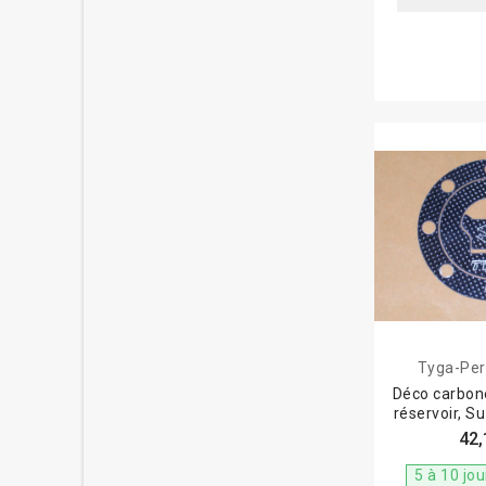
Tyga-Pe
Déco carbon
réservoir, S
42,
5 à 10 jo