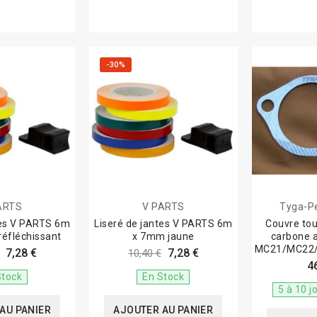
-30%
ARTS
V PARTS
Tyga-P
tes V PARTS 6m
Liseré de jantes V PARTS 6m
Couvre to
réfléchissant
x 7mm jaune
carbone 
MC21/MC22/
7,28 €
7,28 €
10,40 €
4
Stock
En Stock
5 à 10 j
AU PANIER
AJOUTER AU PANIER