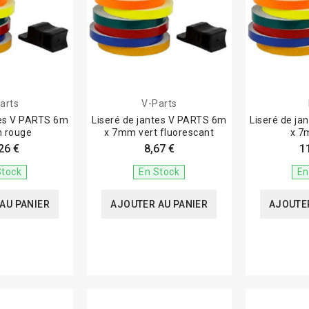
arts
V-Parts
tes V PARTS 6m
Liseré de jantes V PARTS 6m
Liseré de j
 rouge
x 7mm vert fluorescant
x 7
26 €
8,67 €
1
Stock
En Stock
En
AU PANIER
AJOUTER AU PANIER
AJOUTER