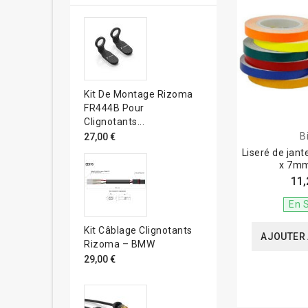
Kit De Montage Rizoma
FR444B Pour
Clignotants...
B
27,00 €
Liseré de jan
x 7mm
11,
En 
Kit Câblage Clignotants
AJOUTER 
Rizoma – BMW
29,00 €