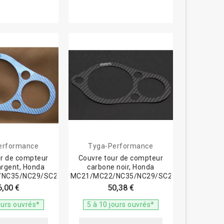
erformance
Tyga-Performance
ur de compteur
Couvre tour de compteur
argent, Honda
carbone noir, Honda
NC35/NC29/SC28
MC21/MC22/NC35/NC29/SC28
6,00 €
50,38 €
ours ouvrés*
5 à 10 jours ouvrés*