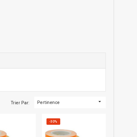

Pertinence
Trier Par:
-30%