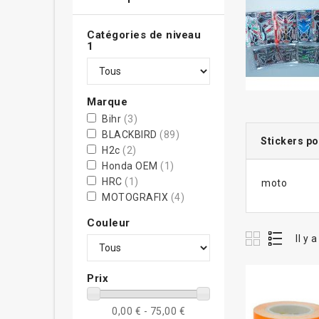
Catégories de niveau
1
Marque
Bihr
(3)
BLACKBIRD
(89)
Stickers po
H2c
(2)
Honda OEM
(1)
HRC
(1)
moto
MOTOGRAFIX
(4)
PRO CIRCUIT
(1)
Couleur
R&G RACING
(144)
Il y 
Renthal
(1)
Tyga-Performance
(15)
Prix
Ufo
(3)
V PARTS
(2)
0,00 € - 75,00 €
V-Parts
(3)