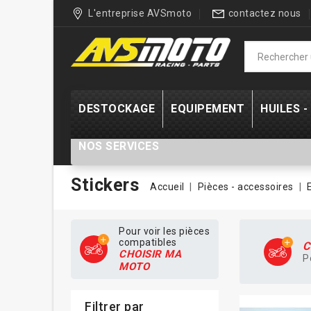
L'entreprise AVSmoto
contactez nous
DESTOCKAGE
EQUIPEMENT
HUILES 
NOS SERVICES
Stickers
Accueil
Pièces - accessoires
Pour voir les pièces
compatibles
C
CHOISIR MA
P
MOTO
Filtrer par