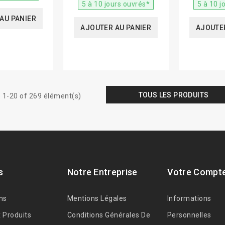
5 à 10 jours ouvrés*
5 à 10 j
AU PANIER
AJOUTER AU PANIER
AJOUTER
TOUS LES PRODUITS
 1-20 of 269 élément(s)
s
Notre Entreprise
Votre Compt
ns
Mentions Légales
Informations
 Produits
Conditions Générales De
Personnelles