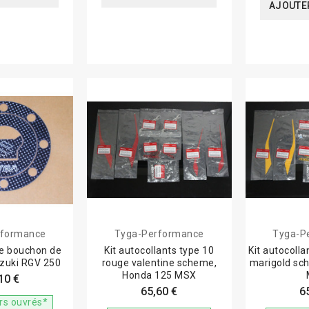
AJOUTER
rformance
Tyga-Performance
Tyga-P
e bouchon de
Kit autocollants type 10
Kit autocolla
uzuki RGV 250
rouge valentine scheme,
marigold sc
Honda 125 MSX
10 €
65,60 €
6
urs ouvrés*