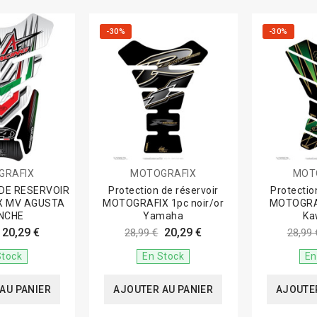
-30%
-30%
GRAFIX
MOTOGRAFIX
MOT
DE RESERVOIR
Protection de réservoir
Protectio
X MV AGUSTA
MOTOGRAFIX 1pc noir/or
MOTOGRAF
NCHE
Yamaha
Ka
20,29 €
20,29 €
28,99 €
28,99 
Stock
En Stock
En
AU PANIER
AJOUTER AU PANIER
AJOUTER