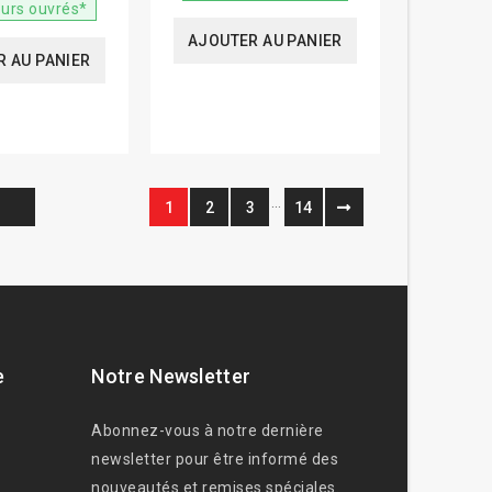
ours ouvrés*
AJOUTER AU PANIER
 AU PANIER
…
1
2
3
14
e
Notre Newsletter
Abonnez-vous à notre dernière
newsletter pour être informé des
nouveautés et remises spéciales.