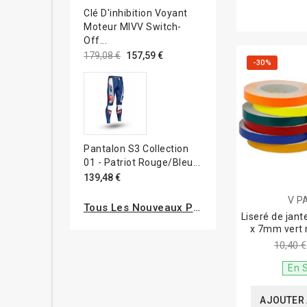
Clé D'inhibition Voyant
Moteur MIVV Switch-
Off...
179,08 €
157,59 €
-30%
Pantalon S3 Collection
01 - Patriot Rouge/bleu...
139,48 €
V P
Tous Les Nouveaux Produits
Liseré de jan
x 7mm vert 
10,40 €
En 
AJOUTER 