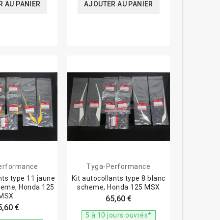
 AU PANIER
AJOUTER AU PANIER
erformance
Tyga-Performance
nts type 11 jaune
Kit autocollants type 8 blanc
heme, Honda 125
scheme, Honda 125 MSX
MSX
65,60 €
5,60 €
5 à 10 jours ouvrés*