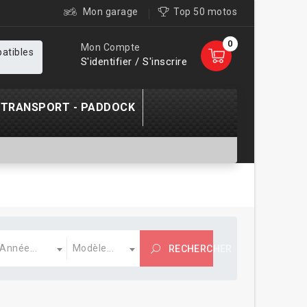
Mon garage
Top 50 motos
0
Mon Compte
patibles
S'identifier / S'inscrire
TRANSPORT - PADDOCK
nnée
Modèle
Année...
Modèle...
RECHERCHER