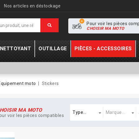
Nos articles en déstockage
Pour voir les pièces com
CHOISIR MA MOTO
- NETTOYANT
OUTILLAGE
PIÈCES - ACCESSOIRES
Equipement moto
Stickers
Type
Marque
A
HOISIR MA MOTO
Type...
Marque...
our voir les pièces compatibles