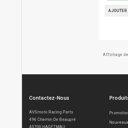
AJOUTER 
Affichage de
Contactez-Nous
Produit
AVSmoto Racing Parts
Promotio
496 Chemin De Beaupré
Nouveaux
40700 HAGETMAU