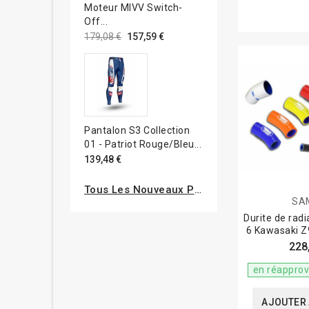
Moteur MIVV Switch-
Off...
179,08 €
157,59 €
Pantalon S3 Collection
01 - Patriot Rouge/bleu...
139,48 €
Tous Les Nouveaux Produits
SA
Durite de rad
6 Kawasaki Z
228
en réappro
AJOUTER 