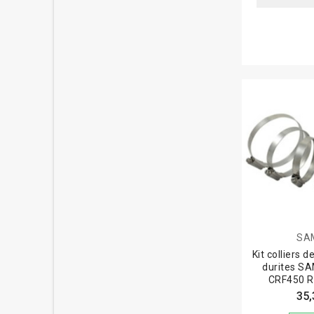
SA
Kit colliers 
durites S
CRF450 R
35,