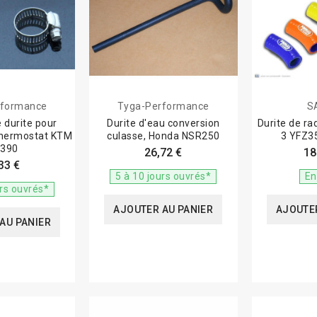
rformance
Tyga-Performance
S
 durite pour
Durite d'eau conversion
Durite de r
Thermostat KTM
culasse, Honda NSR250
3 YFZ3
 390
26,72 €
18
33 €
5 à 10 jours ouvrés*
En
urs ouvrés*
AJOUTER AU PANIER
AJOUTER
AU PANIER