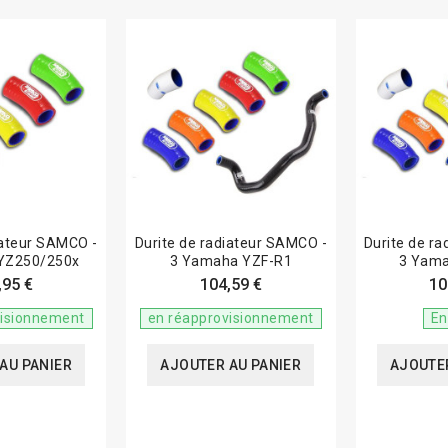
iateur SAMCO -
Durite de radiateur SAMCO -
Durite de r
YZ250/250x
3 Yamaha YZF-R1
3 Yama
,95 €
104,59 €
10
visionnement
en réapprovisionnement
En
AU PANIER
AJOUTER AU PANIER
AJOUTER