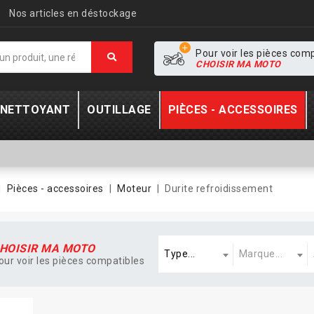
Nos articles en déstockage
Pour voir les pièces com
CHOISIR MA MOTO
- NETTOYANT
OUTILLAGE
PIÈCES - ACCESSOIRES
Pièces - accessoires
Moteur
Durite refroidissement
Type
Marque
A
HOISIR MA MOTO
Type...
Marque...
our voir les pièces compatibles