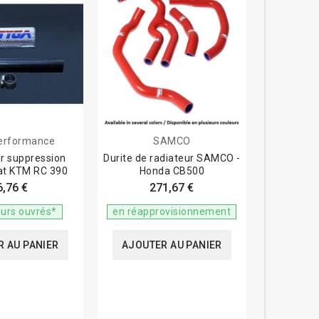
erformance
SAMCO
ur suppression
Durite de radiateur SAMCO -
at KTM RC 390
Honda CB500
6,76 €
271,67 €
ours ouvrés*
en réapprovisionnement
 AU PANIER
AJOUTER AU PANIER