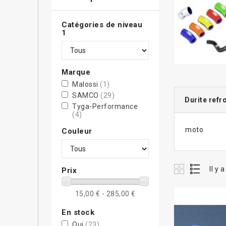
Catégories de niveau
1
Marque
Malossi
(1)
SAMCO
(29)
Durite refr
Tyga-Performance
(4)
moto
Couleur
Il y 
Prix
15,00 € - 285,00 €
En stock
Oui
(23)