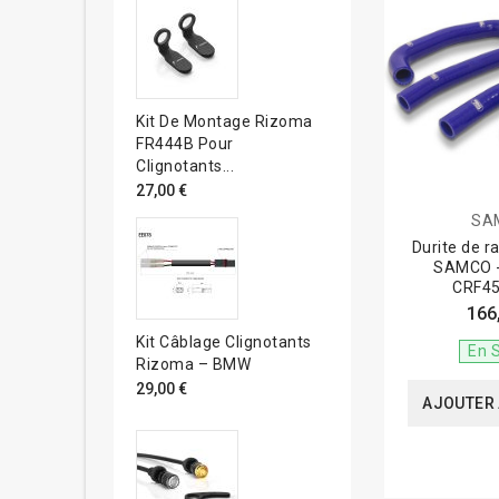
Kit De Montage Rizoma
FR444B Pour
Clignotants...
27,00 €
SA
Durite de r
SAMCO -
CRF4
166
Kit Câblage Clignotants
En 
Rizoma – BMW
29,00 €
AJOUTER 