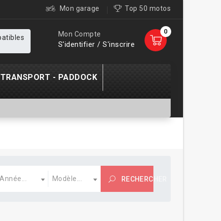
Mon garage
Top 50 motos
0
Mon Compte
patibles
S'identifier / S'inscrire
TRANSPORT - PADDOCK
nnée
Modèle
Année...
Modèle...
RECHERCHER