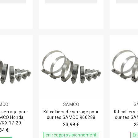
MCO
SAMCO
S
de serrage pour
Kit colliers de serrage pour
Kit colliers
AMCO Honda
durites SAMCO 960288
durites S
/RX 17-20
23,98 €
2
34 €
en réapprovisionnement
En