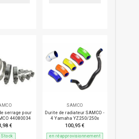
AMCO
SAMCO
 de serrage pour
Durite de radiateur SAMCO -
AMCO 44080034
4 Yamaha YZ250/250x
3,98 €
100,95 €
 Stock
en réapprovisionnement