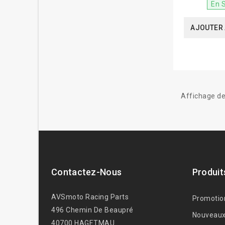
En 
AJOUTER 
Affichage de
Contactez-Nous
Produit
AVSmoto Racing Parts
Promotio
496 Chemin De Beaupré
Nouveaux
40700 HAGETMAU