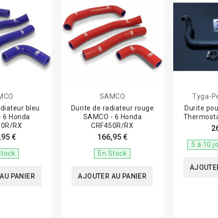
MCO
SAMCO
Tyga-P
adiateur bleu
Durite de radiateur rouge
Durite po
 6 Honda
SAMCO - 6 Honda
Thermost
50R/RX
CRF450R/RX
2
,95 €
166,95 €
5 à 10 j
Stock
En Stock
AJOUTER
AU PANIER
AJOUTER AU PANIER