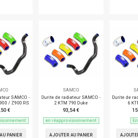
MCO
SAMCO
S
iateur SAMCO -
Durite de radiateur SAMCO -
Durite de r
900 / Z900 RS
2 KTM 790 Duke
6 KT
,50 €
93,54 €
15
visionnement
en réapprovisionnement
En
AU PANIER
AJOUTER AU PANIER
AJOUTER