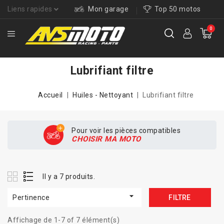
Liens rapides
Mon garage
Top 50 motos
0
Lubrifiant filtre
Accueil
Huiles - Nettoyant
Lubrifiant filtre
Pour voir les pièces compatibles
CHOISIR MA MOTO
Il y a 7 produits.

Pertinence
FILTRE
Affichage de 1-7 of 7 élément(s)