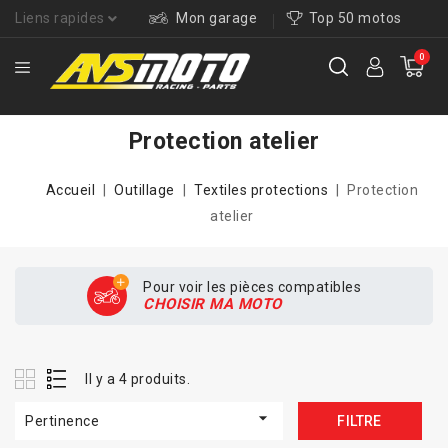
Liens rapides
Mon garage
Top 50 motos
0
Protection atelier
Accueil
Outillage
Textiles protections
Protection
atelier
Pour voir les pièces compatibles
CHOISIR MA MOTO
Il y a 4 produits.

Pertinence
FILTRE