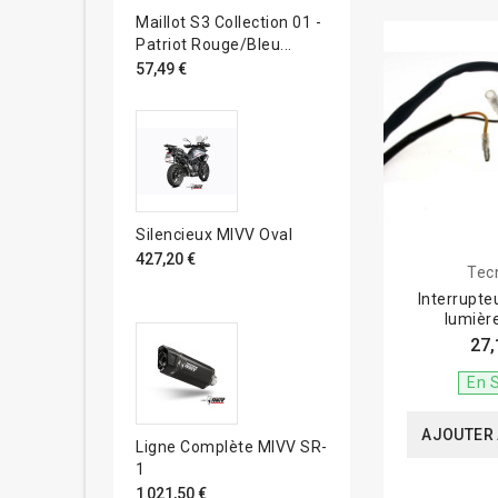
Maillot S3 Collection 01 -
Patriot Rouge/bleu...
57,49 €
Silencieux MIVV Oval
427,20 €
Tec
Interrupt
lumièr
27,
En 
AJOUTER 
Ligne Complète MIVV SR-
1
1 021,50 €