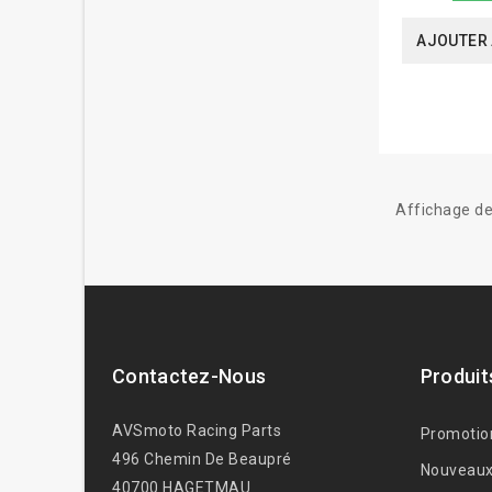
AJOUTER 
Affichage de
Contactez-Nous
Produit
AVSmoto Racing Parts
Promotio
496 Chemin De Beaupré
Nouveaux
40700 HAGETMAU