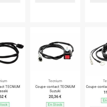
nium
Tecnium
Te
act TECNIUM
Coupe-contact TECNIUM
Coupe-cont
asaki
Suzuki
1
62 €
20,36 €
En
Stock
En Stock