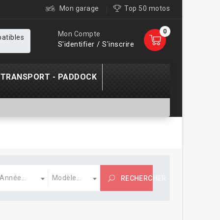
Mon garage
Top 50 motos
0
Mon Compte
patibles
S'identifier / S'inscrire
TRANSPORT - PADDOCK
nnée
Modèle
Année...
Modèle...
RECHERCHER