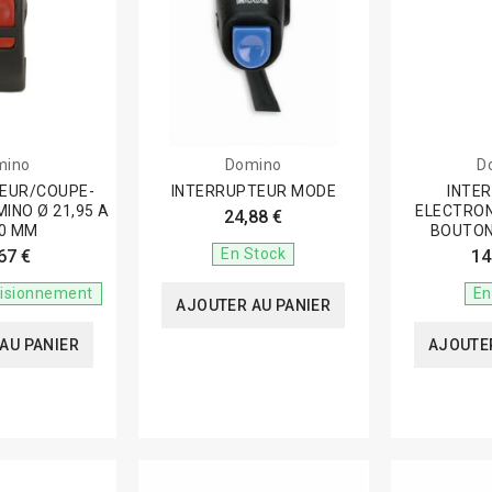
mino
Domino
D
EUR/COUPE-
INTERRUPTEUR MODE
INTE
INO Ø 21,95 A
ELECTRON
24,88 €
30 MM
BOUTON
En Stock
67 €
14
visionnement
En
AJOUTER AU PANIER
AU PANIER
AJOUTER