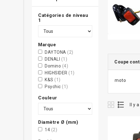
Catégories de niveau
1
Marque
DAYTONA
(2)
DENALI
(1)
Coupe conta
Domino
(4)
HIGHSIDER
(1)
K&S
(1)
moto
Psychic
(1)
RFX
(16)
Couleur
S3
(5)
Il y 
Tecnium
(17)
Tommaselli
(1)
Diamètre Ø (mm)
14
(2)