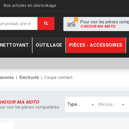
Nos articles en déstockage
Pour voir les pièces com
CHOISIR MA MOTO
- NETTOYANT
OUTILLAGE
PIÈCES - ACCESSOIRES
ssoires
Electricité
Coupe contact
Type
Marque
A
HOISIR MA MOTO
Type...
Marque...
our voir les pièces compatibles