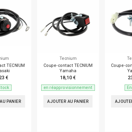
nium
Tecnium
Te
act TECNIUM
Coupe-contact TECNIUM
Coupe-co
asaki
Yamaha
Y
23 €
18,10 €
2
Stock
en réapprovisionnement
En
AU PANIER
AJOUTER AU PANIER
AJOUTER