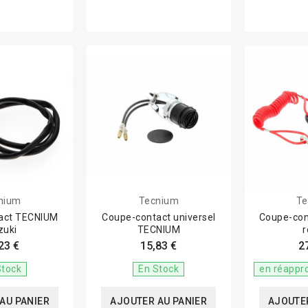
nium
Tecnium
Te
act TECNIUM
Coupe-contact universel
Coupe-co
zuki
TECNIUM
23 €
15,83 €
2
Stock
En Stock
en réappr
AU PANIER
AJOUTER AU PANIER
AJOUTER