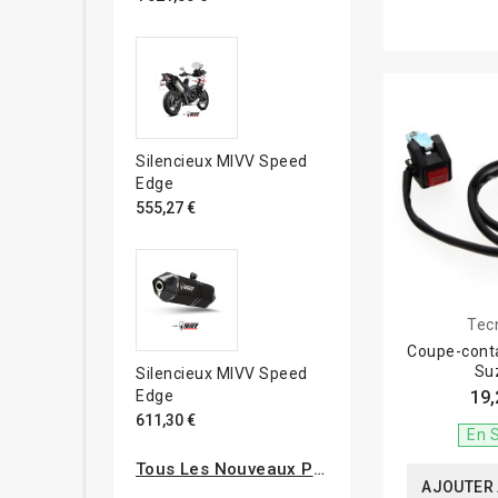
Silencieux MIVV Speed
Edge
555,27 €
Tec
Coupe-cont
Su
Silencieux MIVV Speed
Edge
19,
611,30 €
En 
Tous Les Nouveaux Produits
AJOUTER 