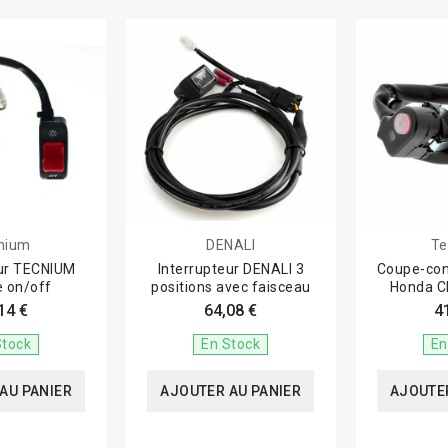
nium
DENALI
Te
eur TECNIUM
Interrupteur DENALI 3
Coupe-co
e on/off
positions avec faisceau
Honda C
14 €
64,08 €
4
Stock
En Stock
En
AU PANIER
AJOUTER AU PANIER
AJOUTER