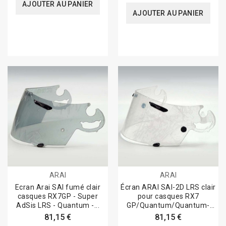
AJOUTER AU PANIER
AJOUTER AU PANIER
ARAI
ARAI
Ecran Arai SAI fumé clair
Écran ARAI SAI-2D LRS clair
casques RX7GP - Super
pour casques RX7
AdSis LRS - Quantum -...
GP/Quantum/Quantum-
ST/Quantum-ST...
81,15 €
81,15 €