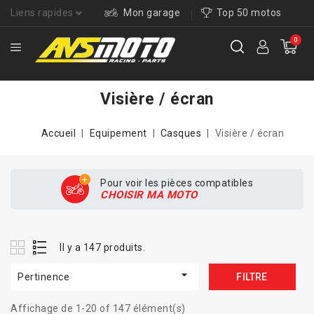
Liens rapides
Mon garage
Top 50 motos
0
Visière / écran
Accueil
Equipement
Casques
Visière / écran
Pour voir les pièces compatibles
CHOISIR MA MOTO
Il y a 147 produits.

Pertinence
FILTRE
Affichage de 1-20 of 147 élément(s)