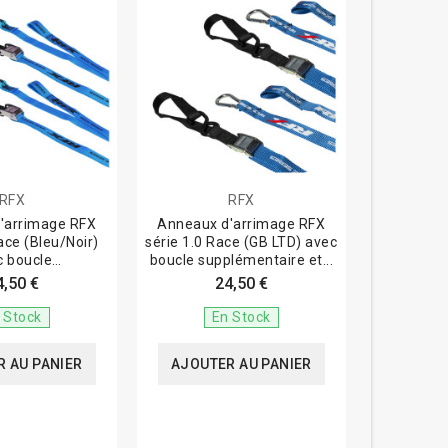
RFX
RFX
'arrimage RFX
Anneaux d'arrimage RFX
ace (Bleu/Noir)
série 1.0 Race (GB LTD) avec
c boucle
boucle supplémentaire et...
mentaire...
4,50 €
24,50 €
 Stock
En Stock
 AU PANIER
AJOUTER AU PANIER