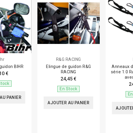
ihr
R&G RACING
 guidon BIHR
Elingue de guidon R&G
Anneaux d
RACING
série 1.0 R
10 €
ave
24,45 €
supplé
Stock
2
En Stock
En
AU PANIER
AJOUTER AU PANIER
AJOUTER