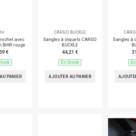
ihr
CARGO BUCKLE
CARG
crochet avec
Sangles à cliquets CARGO
Sangles à 
 BIHR rouge
BUCKLE
B
59 €
44,21 €
3
Stock
En Stock
En
AU PANIER
AJOUTER AU PANIER
AJOUTER