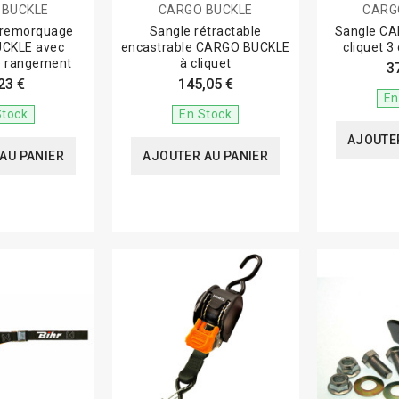
 BUCKLE
CARGO BUCKLE
CARG
 remorquage
Sangle rétractable
Sangle C
CKLE avec
encastrable CARGO BUCKLE
cliquet 3
e rangement
à cliquet
3
23 €
145,05 €
En
Stock
En Stock
AJOUTER
AU PANIER
AJOUTER AU PANIER