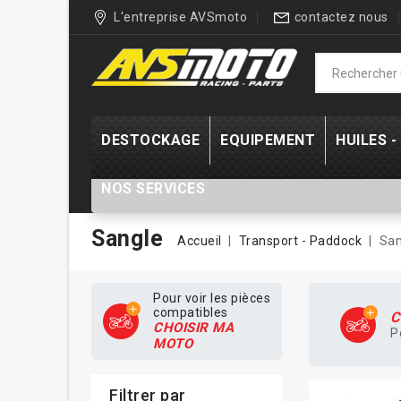
L'entreprise AVSmoto
contactez nous
DESTOCKAGE
EQUIPEMENT
HUILES 
NOS SERVICES
Sangle
Accueil
Transport - Paddock
San
Pour voir les pièces
compatibles
C
CHOISIR MA
P
MOTO
Filtrer par