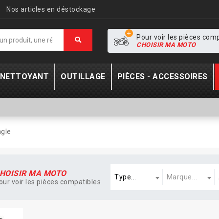
Nos articles en déstockage
Pour voir les pièces com
CHOISIR MA MOTO
- NETTOYANT
OUTILLAGE
PIÈCES - ACCESSOIRES
gle
Type
Marque
A
HOISIR MA MOTO
Type...
Marque...
our voir les pièces compatibles