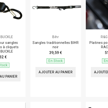
 BUCKLE
Bihr
R&G
our sangles
Sangles traditionnelles BIHR
Platines p
s à cliquets
noir
RAC
 BUCKLE
39,59 €
5
32 €
En Stock
En
Stock
AJOUTER AU PANIER
AJOUTER
AU PANIER