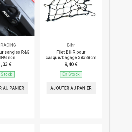
 RACING
Bihr
our sangles R&G
Filet BIHR pour
ING noir
casque/bagage 38x38cm
1,03 €
9,40 €
 Stock
En Stock
 AU PANIER
AJOUTER AU PANIER