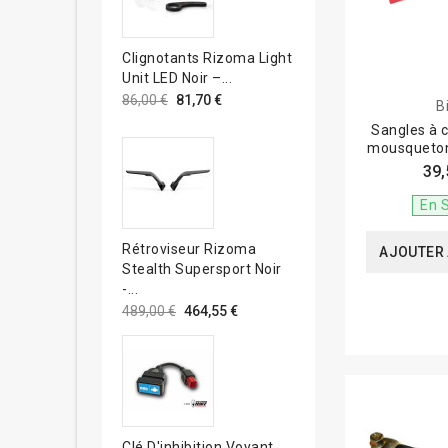
Clignotants Rizoma Light
Unit LED Noir –...
86,00 €
81,70 €
B
Sangles à 
mousqueton
39,
En 
Rétroviseur Rizoma
AJOUTER 
Stealth Supersport Noir
-...
489,00 €
464,55 €
Clé D'inhibition Voyant