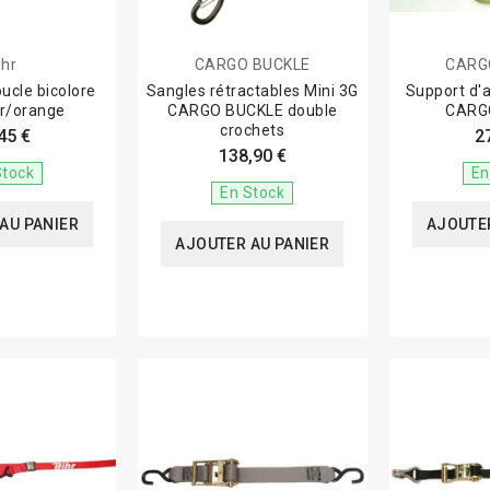
ihr
CARGO BUCKLE
CARG
ucle bicolore
Sangles rétractables Mini 3G
Support d'a
ir/orange
CARGO BUCKLE double
CARG
crochets
45 €
2
138,90 €
Stock
En
En Stock
AU PANIER
AJOUTER
AJOUTER AU PANIER