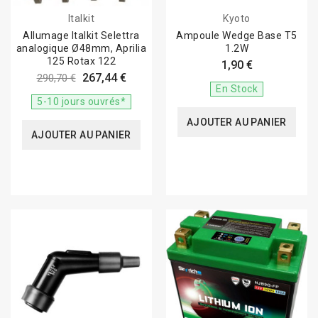
Italkit
Kyoto
Allumage Italkit Selettra
Ampoule Wedge Base T5
analogique Ø48mm, Aprilia
1.2W
125 Rotax 122
1,90 €
267,44 €
290,70 €
En Stock
5-10 jours ouvrés*
AJOUTER AU PANIER
AJOUTER AU PANIER