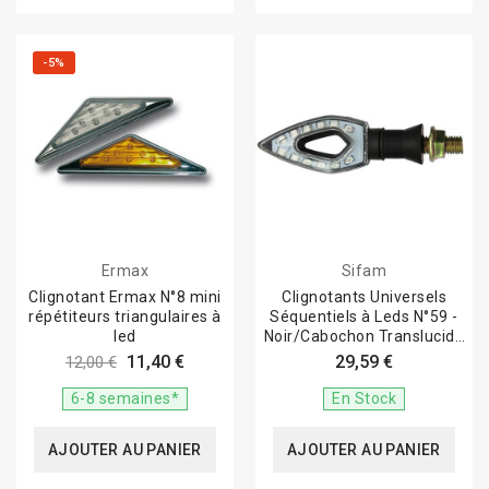
-5%
Ermax
Sifam
Clignotant Ermax N°8 mini
Clignotants Universels
répétiteurs triangulaires à
Séquentiels à Leds N°59 -
led
Noir/Cabochon Translucide
- CE
11,40 €
29,59 €
12,00 €
6-8 semaines*
En Stock
AJOUTER AU PANIER
AJOUTER AU PANIER