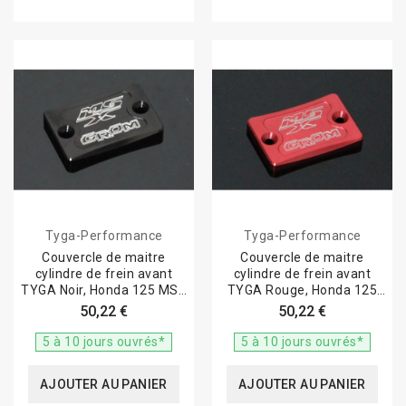
Tyga-Performance
Tyga-Performance
Couvercle de maitre
Couvercle de maitre
cylindre de frein avant
cylindre de frein avant
TYGA Noir, Honda 125 MSX
TYGA Rouge, Honda 125
GROM
MSX GROM
50,22 €
50,22 €
5 à 10 jours ouvrés*
5 à 10 jours ouvrés*
AJOUTER AU PANIER
AJOUTER AU PANIER