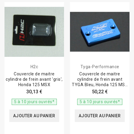
H2c
Tyga-Performance
Couvercle de maitre
Couvercle de maitre
cylindre de frein avant 'gris',
cylindre de frein avant
Honda 125 MSX
TYGA Bleu, Honda 125 MSX
GROM
30,13 €
50,22 €
5 à 10 jours ouvrés*
5 à 10 jours ouvrés*
AJOUTER AU PANIER
AJOUTER AU PANIER