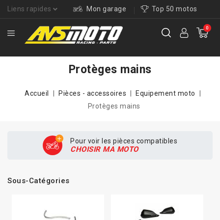
Liens rapides
Mon garage
Top 50 motos
0
Protèges mains
Accueil
Pièces - accessoires
Equipement moto
Protèges mains
Pour voir les pièces compatibles
CHOISIR MA MOTO
Sous-Catégories