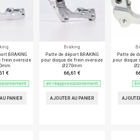
king
Braking
B
port BRAKING
Patte de déport BRAKING
Patte de 
 frein oversize
pour disque de frein oversize
pour disque 
70mm
Ø270mm
Ø
61 €
66,61 €
6
visionnement
en réapprovisionnement
En
AU PANIER
AJOUTER AU PANIER
AJOUTER