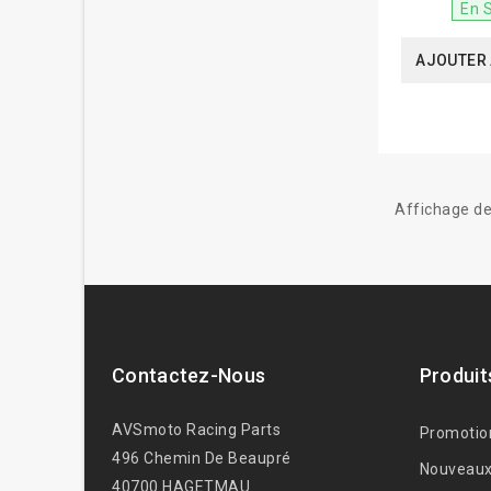
En 
AJOUTER 
Affichage de
Contactez-Nous
Produit
AVSmoto Racing Parts
Promotio
496 Chemin De Beaupré
Nouveaux
40700 HAGETMAU