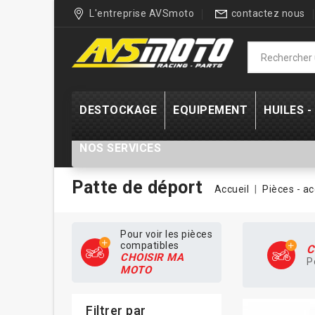
L'entreprise AVSmoto
contactez nous
DESTOCKAGE
EQUIPEMENT
HUILES 
NOS SERVICES
Patte de déport
Accueil
Pièces - a
Pour voir les pièces
compatibles
C
CHOISIR MA
P
MOTO
Filtrer par