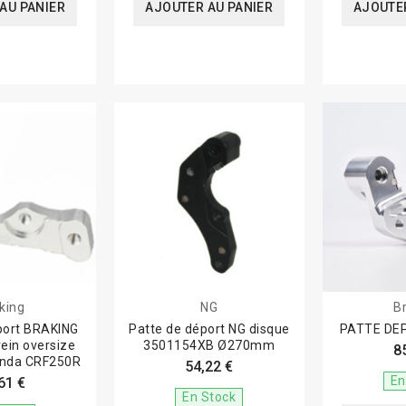
AU PANIER
AJOUTER AU PANIER
AJOUTER
king
NG
B
port BRAKING
Patte de déport NG disque
PATTE DEP
rein oversize
3501154XB Ø270mm
8
nda CRF250R
54,22 €
En
61 €
En Stock