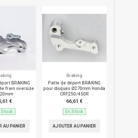
raking
Braking
déport BRAKING
Patte de déport BRAKING
de frein oversize
pour disques Ø270mm Honda
320mm
CRF250/450R
5,61 €
66,61 €
 Stock
En Stock
 AU PANIER
AJOUTER AU PANIER