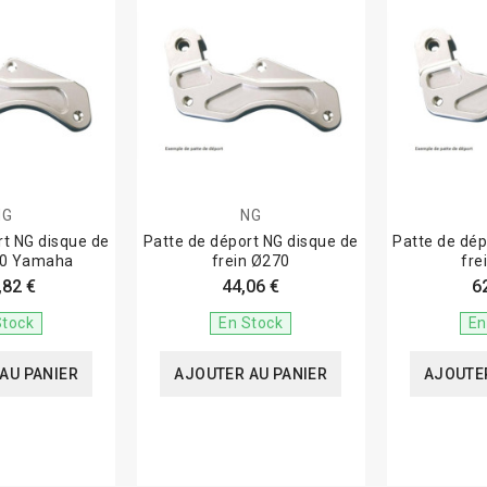
NG
NG
rt NG disque de
Patte de déport NG disque de
Patte de dép
70 Yamaha
frein Ø270
fre
,82 €
44,06 €
6
Stock
En Stock
En
AU PANIER
AJOUTER AU PANIER
AJOUTER