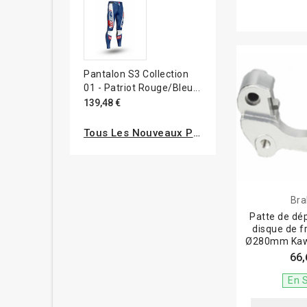
Pantalon S3 Collection
01 - Patriot Rouge/bleu...
139,48 €
Tous Les Nouveaux Produits
Bra
Patte de dé
disque de f
Ø280mm Kaw
66,
En 