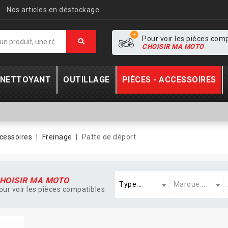
Nos articles en déstockage
Pour voir les pièces com
CHOISIR MA MOTO
- NETTOYANT
OUTILLAGE
PIÈCES - ACCESSOIRES
ccessoires
Freinage
Patte de déport
Type
Marque
A
HOISIR MA MOTO
Type...
Marque...
our voir les pièces compatibles