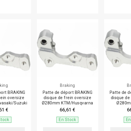
king
Braking
B
port BRAKING
Patte de déport BRAKING
Patte de 
rein oversize
disque de frein oversize
disque de 
asaki/Suzuki
Ø280mm KTM/Husqvarna
Ø280m
61 €
66,61 €
6
Stock
En Stock
En