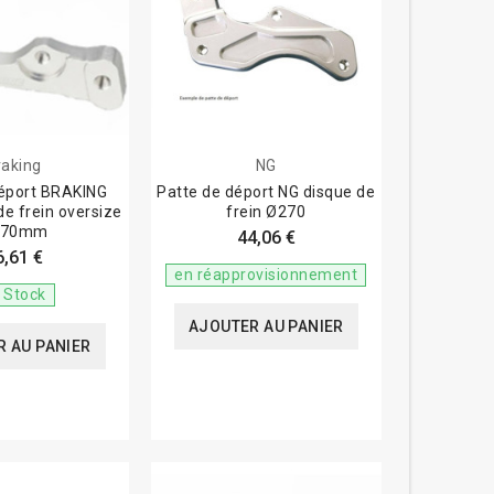
raking
NG
déport BRAKING
Patte de déport NG disque de
de frein oversize
frein Ø270
270mm
44,06 €
6,61 €
en réapprovisionnement
 Stock
AJOUTER AU PANIER
 AU PANIER