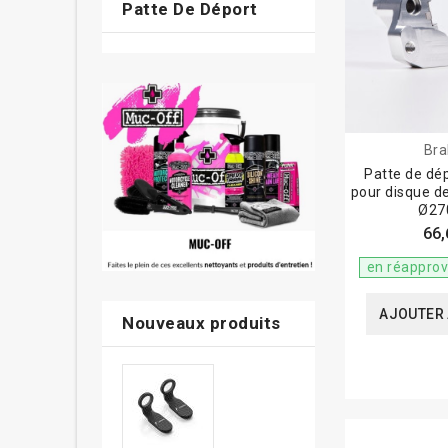
Patte De Déport
Bra
Patte de dé
pour disque de
Ø2
66,
en réappro
AJOUTER 
Nouveaux produits