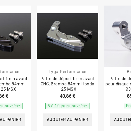
rformance
Tyga-Performance
B
rt frein avant
Patte de déport frein avant
Patte de 
Brembo 84mm
CNC, Brembo 84mm Honda
pour disque 
125 MSX
125 MSX
Ø
86 €
40,86 €
8
urs ouvrés*
5 à 10 jours ouvrés*
En
AU PANIER
AJOUTER AU PANIER
AJOUTER