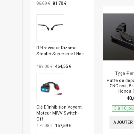
86,00 €
81,70 €
Rétroviseur Rizoma
Stealth Supersport Noir
-...
489,00 €
464,55 €
Tyga-Pe
Patte de dépo
CNC noir, 
Honda 
40,
Clé D'inhibition Voyant
5 à 10 jo
Moteur MIVV Switch-
Off...
AJOUTER 
179,08 €
157,59 €