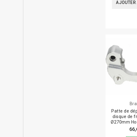
AJOUTER 
Bra
Patte de dé
disque de f
Ø270mm Ho
66,