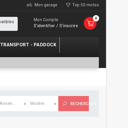
Mon garage
Top 50 motos
0
Mon Compte
patibles
S'identifier / S'inscrire
TRANSPORT - PADDOCK
nnée
Modèle
Année...
Modèle...
RECHERCHER