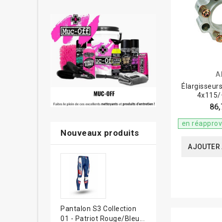
A
Élargisseur
4x115
86,
en réappro
Nouveaux produits
AJOUTER 
Pantalon S3 Collection
01 - Patriot Rouge/bleu...