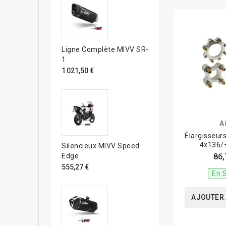
Ligne Complète MIVV SR-
1
1 021,50 €
A
Élargisseur
4x136/
Silencieux MIVV Speed
86,
Edge
555,27 €
En 
AJOUTER 