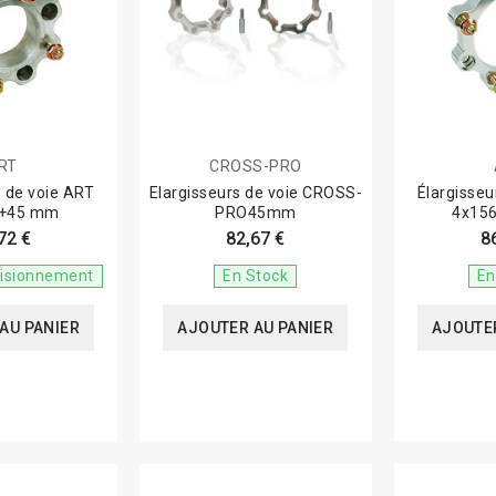
RT
CROSS-PRO
s de voie ART
Elargisseurs de voie CROSS-
Élargisseu
/+45 mm
PRO45mm
4x15
72 €
82,67 €
8
visionnement
En Stock
En
AU PANIER
AJOUTER AU PANIER
AJOUTER