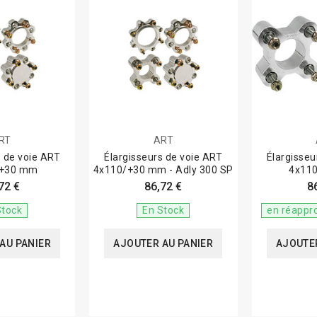
RT
ART
s de voie ART
Élargisseurs de voie ART
Élargisseu
/+30 mm
4x110/+30 mm - Adly 300 SP
4x11
72 €
86,72 €
8
Stock
En Stock
en réappr
AU PANIER
AJOUTER AU PANIER
AJOUTER