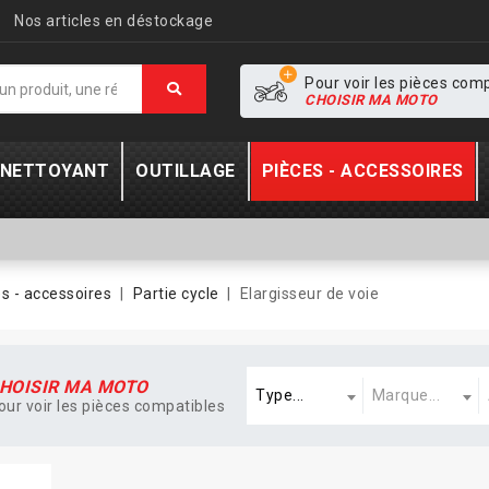
Nos articles en déstockage
Pour voir les pièces com
CHOISIR MA MOTO
- NETTOYANT
OUTILLAGE
PIÈCES - ACCESSOIRES
s - accessoires
Partie cycle
Elargisseur de voie
Type
Marque
A
HOISIR MA MOTO
Type...
Marque...
our voir les pièces compatibles