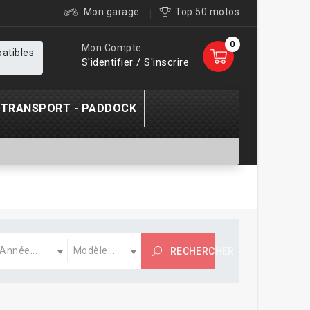
Mon garage
Top 50 motos
0
Mon Compte
patibles
S'identifier / S'inscrire
TRANSPORT - PADDOCK
nnée
Modèle
Année...
Modèle...
RECHERCHER