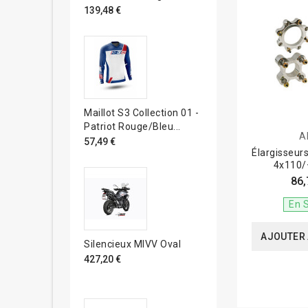
139,48 €
Maillot S3 Collection 01 -
Patriot Rouge/bleu...
A
57,49 €
Élargisseur
4x110
86,
En 
AJOUTER 
Silencieux MIVV Oval
427,20 €