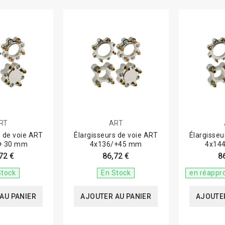
RT
ART
s de voie ART
Élargisseurs de voie ART
Élargisseu
+ 30 mm
4x136/+45 mm
4x14
72 €
86,72 €
8
Stock
En Stock
en réappr
AU PANIER
AJOUTER AU PANIER
AJOUTER