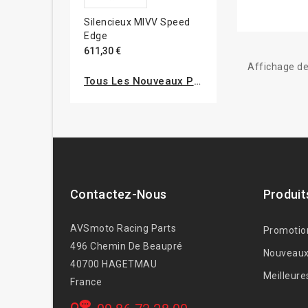
Silencieux MIVV Speed
Edge
611,30 €
Affichage de
Tous Les Nouveaux Produits
Contactez-Nous
Produit
AVSmoto Racing Parts
Promotio
496 Chemin De Beaupré
Nouveaux
40700 HAGETMAU
Meilleure
France