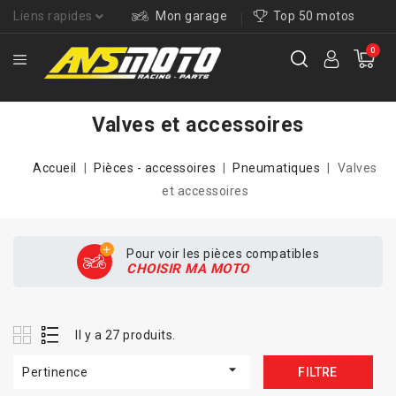
Liens rapides
Mon garage
Top 50 motos
0
Valves et accessoires
Accueil
Pièces - accessoires
Pneumatiques
Valves
et accessoires
Pour voir les pièces compatibles
CHOISIR MA MOTO
Il y a 27 produits.

Pertinence
FILTRE