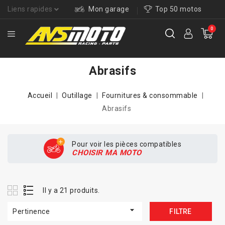
Liens rapides
Mon garage
Top 50 motos
0
Abrasifs
Accueil
Outillage
Fournitures & consommable
Abrasifs
Pour voir les pièces compatibles
CHOISIR MA MOTO
Il y a 21 produits.

Pertinence
FILTRE