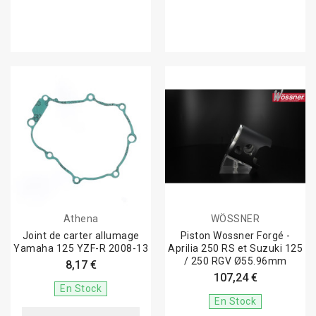
Athena
WÖSSNER
Joint de carter allumage
Piston Wossner Forgé -
Yamaha 125 YZF-R 2008-13
Aprilia 250 RS et Suzuki 125
/ 250 RGV Ø55.96mm
8,17 €
107,24 €
En Stock
En Stock