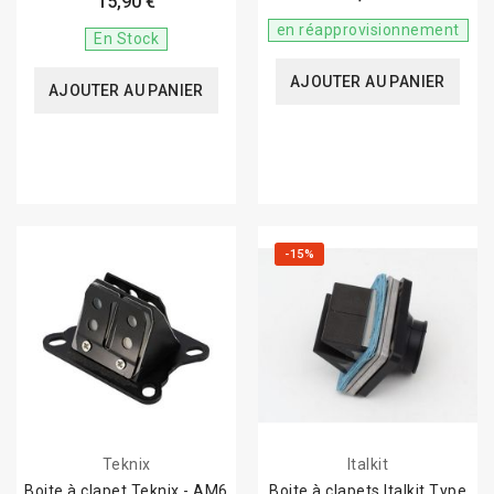
15,90 €
en réapprovisionnement
En Stock
AJOUTER AU PANIER
AJOUTER AU PANIER
-15%
Teknix
Italkit
Boite à clapet Teknix - AM6
Boite à clapets Italkit Type