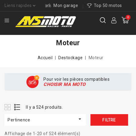
Liens rapides
Mon garage
Top 50 motos
0
Moteur
Accueil
Destockage
Moteur
Pour voir les pièces compatibles
CHOISIR MA MOTO
Il y a 524 produits.

Pertinence
FILTRE
Affichage de 1-20 of 524 élément(s)