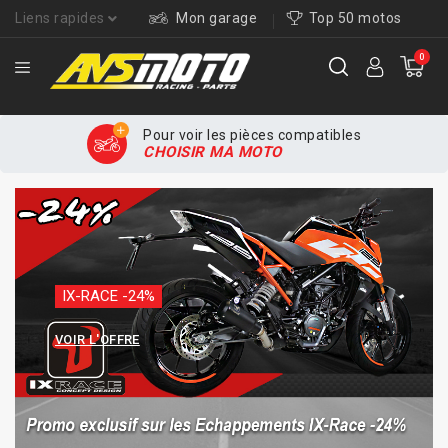
Liens rapides
Mon garage
Top 50 motos
0
Pour voir les pièces compatibles
CHOISIR MA MOTO
IX-RACE -24%
VOIR L'OFFRE