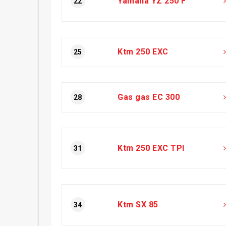
Yamaha YZ 250 F
22
Ktm 250 EXC
25
Gas gas EC 300
28
Ktm 250 EXC TPI
31
Ktm SX 85
34