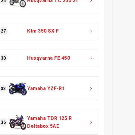
Husqvarna TC 250 2T
24
Ktm 350 SX-F
27
Husqvarna FE 450
30
Yamaha YZF-R1
33
Yamaha TDR 125 R
36
Deltabox 5AE