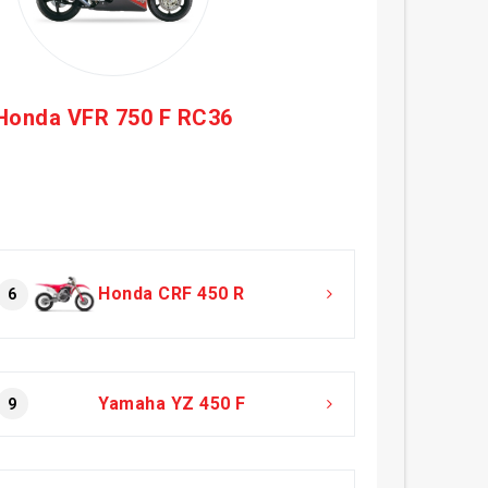
Honda VFR 750 F RC36
Honda CRF 450 R
6
Yamaha YZ 450 F
9