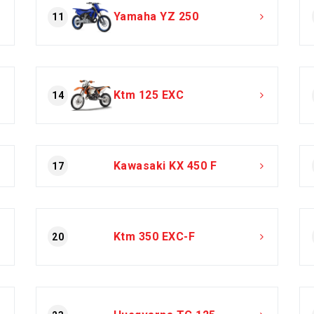
Yamaha YZ 250
11
Ktm 125 EXC
14
Kawasaki KX 450 F
17
Ktm 350 EXC-F
20