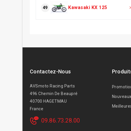
Kawasaki KX 125
49
Contactez-Nous
Produit
AVSmoto Racing Parts
Promotio
496 Chemin De Beaupré
Nouveaux
40700 HAGETMAU
Meilleure
France
09.86.73.28.00