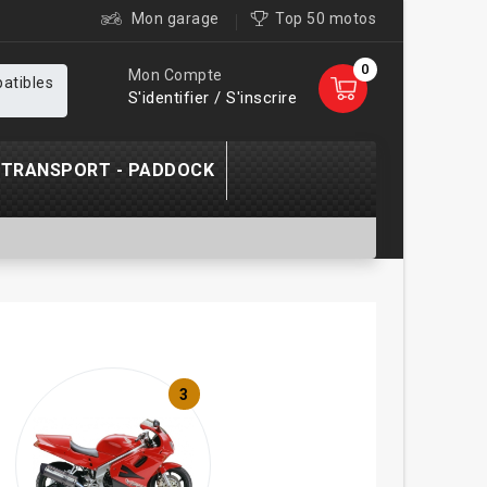
Mon garage
Top 50 motos
0
Mon Compte
patibles
S'identifier / S'inscrire
TRANSPORT - PADDOCK
3