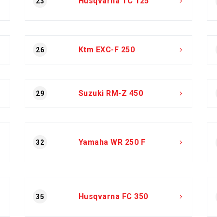
Husqvarna TC 125
23
Ktm EXC-F 250
26
Suzuki RM-Z 450
29
Yamaha WR 250 F
32
Husqvarna FC 350
35