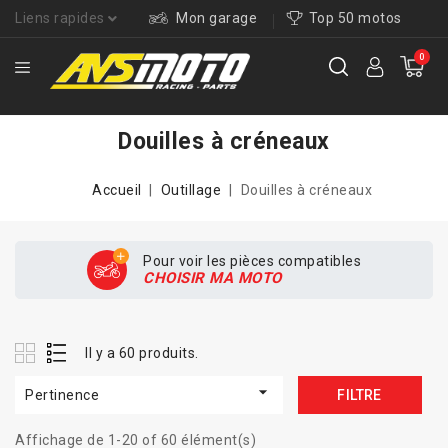
Liens rapides
Mon garage
Top 50 motos
0
Douilles à créneaux
Accueil
Outillage
Douilles à créneaux
Pour voir les pièces compatibles
CHOISIR MA MOTO
Il y a 60 produits.

Pertinence
FILTRE
Affichage de 1-20 of 60 élément(s)