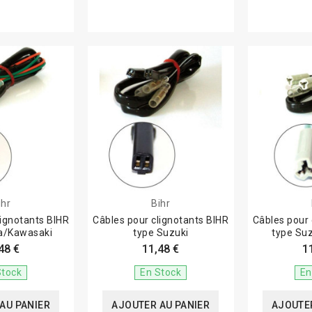
ihr
Bihr
lignotants BIHR
Câbles pour clignotants BIHR
Câbles pour 
a/Kawasaki
type Suzuki
type Su
48 €
11,48 €
1
Stock
En Stock
En
AU PANIER
AJOUTER AU PANIER
AJOUTER