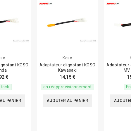
oso
Koso
lignotant KOSO
Adaptateur clignotant KOSO
Adaptateur 
nda
Kawasaki
MV 
92 €
14,15 €
1
Stock
en réapprovisionnement
En
AU PANIER
AJOUTER AU PANIER
AJOUTER