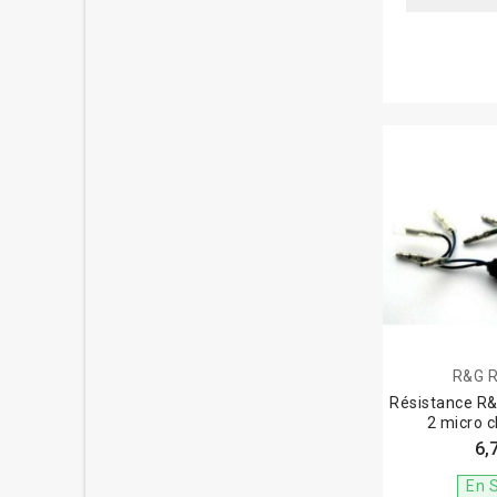
R&G 
Résistance R
2 micro c
6,
En 