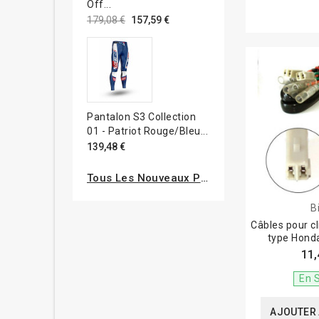
Off...
179,08 €
157,59 €
Pantalon S3 Collection
01 - Patriot Rouge/bleu...
139,48 €
Tous Les Nouveaux Produits
B
Câbles pour c
type Hond
11,
En 
AJOUTER 