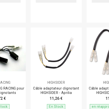
RACING
HIGHSIDER
HI
&G RACING pour
Câble adaptateur clignotant
Câble adapt
lignotants
HIGHSIDER - Aprilia
HIGHSID
72 €
11,26 €
1
Stock
En Stock
en réappr