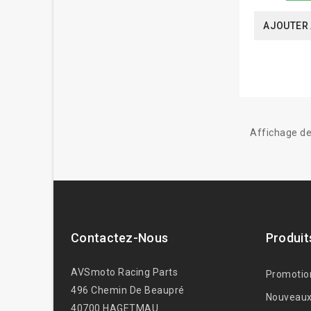
AJOUTER 
Affichage de
Contactez-Nous
Produit
AVSmoto Racing Parts
Promotio
496 Chemin De Beaupré
Nouveaux
40700 HAGETMAU