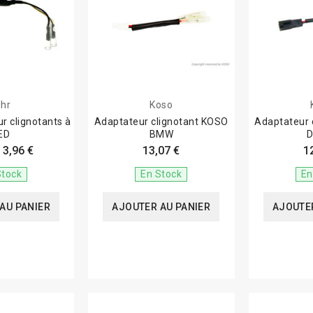
ihr
Koso
r clignotants à
Adaptateur clignotant KOSO
Adaptateur 
ED
BMW
D
3,96 €
13,07 €
1
Stock
En Stock
En
AU PANIER
AJOUTER AU PANIER
AJOUTER