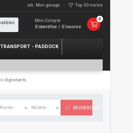
Mon garage
Top 50 motos
0
Mon Compte
patibles
S'identifier / S'inscrire
TRANSPORT - PADDOCK
s clignotants
nnée
Modèle
Année...
Modèle...
RECHERCHER