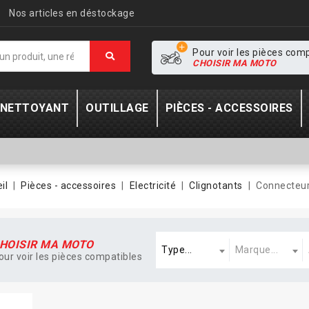
Nos articles en déstockage
Pour voir les pièces com
CHOISIR MA MOTO
- NETTOYANT
OUTILLAGE
PIÈCES - ACCESSOIRES
il
Pièces - accessoires
Electricité
Clignotants
Connecteur
Type
Marque
A
HOISIR MA MOTO
Type...
Marque...
our voir les pièces compatibles