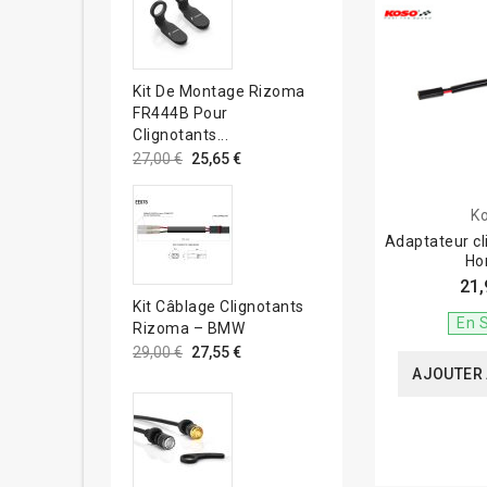
Kit De Montage Rizoma
FR444B Pour
Clignotants...
27,00 €
25,65 €
K
Adaptateur c
Ho
21,
Kit Câblage Clignotants
En 
Rizoma – BMW
29,00 €
27,55 €
AJOUTER 