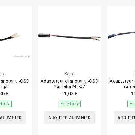
oso
Koso
lignotant KOSO
Adaptateur clignotant KOSO
Adaptateur 
umph
Yamaha MT-07
Yama
36 €
11,03 €
1
Stock
En Stock
En
AU PANIER
AJOUTER AU PANIER
AJOUTER